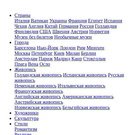
Страны
Италия
Ватикан
Украина
Франция
Египет
Испания
Чехия
Англия
Китай
Германия
Россия
Голландия
Финляндия
США
Швеция
Австрия
Норвегия
Музеи без билетов
Необычные музеи
Города
Барселона
Нью-Йорк
Лондон
Рим
Мюнхен
Москва
Петербург
Киев
Милан
Берлин
Амстердам
Париж
Мадрид
Каир
Стокгольм
Прага
Вена
Осло
Живопись
Голландская живопись
Испанская живопись
Русская
живопись
Немецкая живопись
Итальянская живопись
Французская живопись
Английская живопись
Американская живопись
Австрийская живопись
Норвежская живопись
Бельгийская живопись
Художники
Скульптура
Стили
Романтизм
Реализм