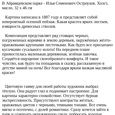
В Абрамцевском парке - Илья Семенович Остроухов. Холст,
масло. 32 x 46 см
Картина написана в 1887 году и представляет собой
невероятный осенний пейзаж. Какая красота ярких листьев,
изящность древесных стволов.
Композиция представляет ряд стоящих черных,
погруженных корнями в землю деревьев, окружённых жёлто-
оранжевыми крупными листочками. Как будто все присыпано
кусочками сусального золота! На переднем плане
примостилась маленькая деревянная, зелёная лавочка.
Создаётся ощущение своеобразного комфорта. И такое
чувство, как будто ты попадаешь в сказку, рассказанную в
детстве мамой на ночь! Все благодаря ярким мазкам масляной
краске!
Цветовую гамму для своей работы художник выбрал
тёплую. Она радует глаз и поднимает настроение. Для
картины характерно спокойствие. Отсутствует бурная
экспрессивность. Присутствуют контрасты жёлтых,
оранжевых цветов с черными, темными тонами. Все очень
мягко и поэтично, с долей романтики. Сразу хочется зайти в
парк и созерцать окружающую среду, побросать золотые