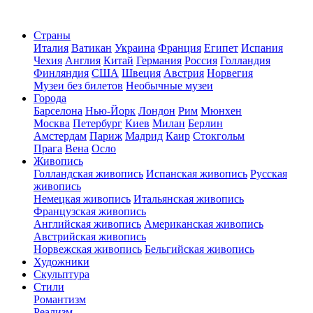
Страны
Италия
Ватикан
Украина
Франция
Египет
Испания
Чехия
Англия
Китай
Германия
Россия
Голландия
Финляндия
США
Швеция
Австрия
Норвегия
Музеи без билетов
Необычные музеи
Города
Барселона
Нью-Йорк
Лондон
Рим
Мюнхен
Москва
Петербург
Киев
Милан
Берлин
Амстердам
Париж
Мадрид
Каир
Стокгольм
Прага
Вена
Осло
Живопись
Голландская живопись
Испанская живопись
Русская
живопись
Немецкая живопись
Итальянская живопись
Французская живопись
Английская живопись
Американская живопись
Австрийская живопись
Норвежская живопись
Бельгийская живопись
Художники
Скульптура
Стили
Романтизм
Реализм