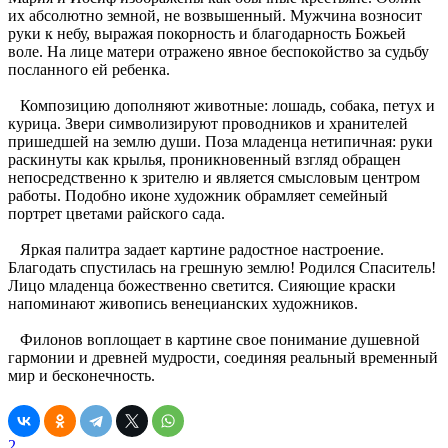
их абсолютно земной, не возвышенный. Мужчина возносит
руки к небу, выражая покорность и благодарность Божьей
воле. На лице матери отражено явное беспокойство за судьбу
посланного ей ребенка.
Композицию дополняют животные: лошадь, собака, петух и
курица. Звери символизируют проводников и хранителей
пришедшей на землю души. Поза младенца нетипичная: руки
раскинуты как крылья, проникновенный взгляд обращен
непосредственно к зрителю и является смысловым центром
работы. Подобно иконе художник обрамляет семейный
портрет цветами райского сада.
Яркая палитра задает картине радостное настроение.
Благодать спустилась на грешную землю! Родился Спаситель!
Лицо младенца божественно светится. Сияющие краски
напоминают живопись венецианских художников.
Филонов воплощает в картине свое понимание душевной
гармонии и древней мудрости, соединяя реальный временный
мир и бесконечность.
2