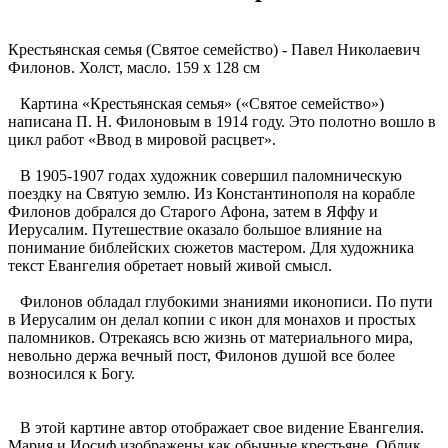
Крестьянская семья (Святое семейство) - Павел Николаевич
Филонов. Холст, масло. 159 x 128 см
Картина «Крестьянская семья» («Святое семейство»)
написана П. Н. Филоновым в 1914 году. Это полотно вошло в
цикл работ «Ввод в мировой расцвет».
В 1905-1907 годах художник совершил паломническую
поездку на Святую землю. Из Константинополя на корабле
Филонов добрался до Старого Афона, затем в Яффу и
Иерусалим. Путешествие оказало большое влияние на
понимание библейских сюжетов мастером. Для художника
текст Евангелия обретает новый живой смысл.
Филонов обладал глубокими знаниями иконописи. По пути
в Иерусалим он делал копии с икон для монахов и простых
паломников. Отрекаясь всю жизнь от материального мира,
невольно держа вечный пост, Филонов душой все более
возносился к Богу.
В этой картине автор отображает свое видение Евангелия.
Мария и Иосиф изображены как обычные крестьяне. Облик