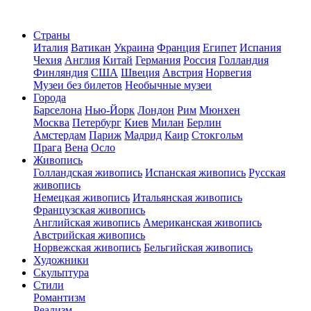
Страны
Италия
Ватикан
Украина
Франция
Египет
Испания
Чехия
Англия
Китай
Германия
Россия
Голландия
Финляндия
США
Швеция
Австрия
Норвегия
Музеи без билетов
Необычные музеи
Города
Барселона
Нью-Йорк
Лондон
Рим
Мюнхен
Москва
Петербург
Киев
Милан
Берлин
Амстердам
Париж
Мадрид
Каир
Стокгольм
Прага
Вена
Осло
Живопись
Голландская живопись
Испанская живопись
Русская
живопись
Немецкая живопись
Итальянская живопись
Французская живопись
Английская живопись
Американская живопись
Австрийская живопись
Норвежская живопись
Бельгийская живопись
Художники
Скульптура
Стили
Романтизм
Реализм