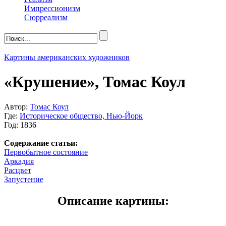
Импрессионизм
Сюрреализм
Картины американских художников
«Крушение», Томас Коул
Автор:
Томас Коул
Где:
Историческое общество, Нью-Йорк
Год: 1836
Содержание статьи:
Первобытное состояние
Аркадия
Расцвет
Запустение
Описание картины: