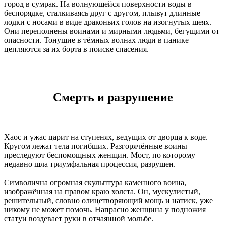
город в сумрак. На волнующейся поверхности воды в
беспорядке, сталкиваясь друг с другом, плывут длинные
лодки с носами в виде драконьих голов на изогнутых шеях.
Они переполнены воинами и мирными людьми, бегущими от
опасности. Тонущие в тёмных волнах люди в панике
цепляются за их борта в поиске спасения.
Смерть и разрушение
Хаос и ужас царит на ступенях, ведущих от дворца к воде.
Кругом лежат тела погибших. Разгорячённые воины
преследуют беспомощных женщин. Мост, по которому
недавно шла триумфальная процессия, разрушен.
Символична огромная скульптура каменного воина,
изображённая на правом краю холста. Он, мускулистый,
решительный, словно олицетворяющий мощь и натиск, уже
никому не может помочь. Напрасно женщина у подножия
статуи воздевает руки в отчаянной мольбе.