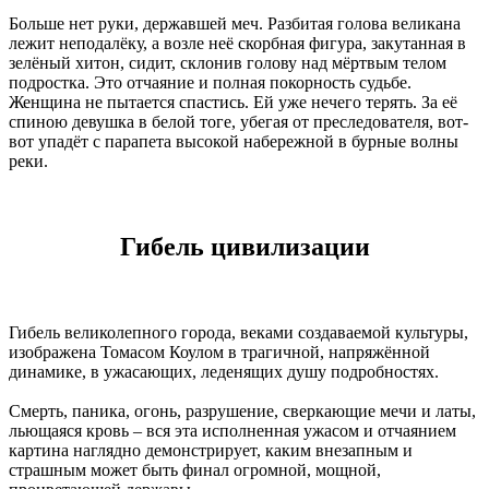
Больше нет руки, державшей меч. Разбитая голова великана
лежит неподалёку, а возле неё скорбная фигура, закутанная в
зелёный хитон, сидит, склонив голову над мёртвым телом
подростка. Это отчаяние и полная покорность судьбе.
Женщина не пытается спастись. Ей уже нечего терять. За её
спиною девушка в белой тоге, убегая от преследователя, вот-
вот упадёт с парапета высокой набережной в бурные волны
реки.
Гибель цивилизации
Гибель великолепного города, веками создаваемой культуры,
изображена Томасом Коулом в трагичной, напряжённой
динамике, в ужасающих, леденящих душу подробностях.
Смерть, паника, огонь, разрушение, сверкающие мечи и латы,
льющаяся кровь – вся эта исполненная ужасом и отчаянием
картина наглядно демонстрирует, каким внезапным и
страшным может быть финал огромной, мощной,