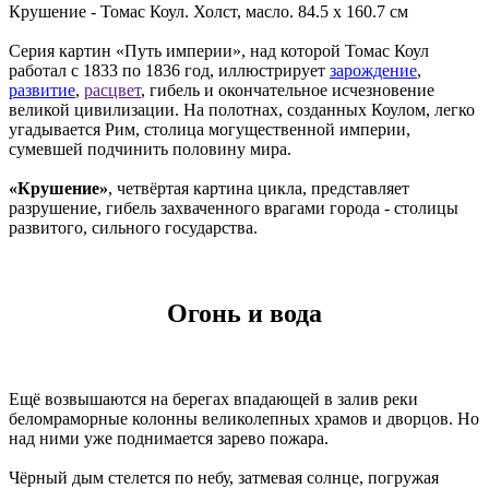
Крушение - Томас Коул. Холст, масло. 84.5 x 160.7 см
Серия картин «Путь империи», над которой Томас Коул
работал с 1833 по 1836 год, иллюстрирует
зарождение
,
развитие
,
расцвет
, гибель и окончательное исчезновение
великой цивилизации. На полотнах, созданных Коулом, легко
угадывается Рим, столица могущественной империи,
сумевшей подчинить половину мира.
«Крушение»
, четвёртая картина цикла, представляет
разрушение, гибель захваченного врагами города - столицы
развитого, сильного государства.
Огонь и вода
Ещё возвышаются на берегах впадающей в залив реки
беломраморные колонны великолепных храмов и дворцов. Но
над ними уже поднимается зарево пожара.
Чёрный дым стелется по небу, затмевая солнце, погружая