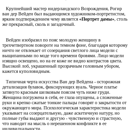
Крупнейший мастер нидерландского Возрождения, Рогир
ван дер Вейден был выдающимся художником-портретистом,
ярким подтверждением чему является
«Портрет дамы»
, столь
же прекрасный, сколь и загадочный.
Вейден изобразил по пояс молодую женщину в
трехчетвертном повороте на темном фоне, благодаря которому
ничто не отвлекает от созерцания светлого лица модели с
выщипанными по моде того времени бровями. Лицо модели
изящно освещено, но на ее коже не видно контрастов цвета.
Высокий лоб, украшенный прозрачным головным убором,
кажется куполовидным.
Типичная черта искусства Ван дер Вейдена - осторожная
детализация булавок, фиксирующих вуаль. Черное платье
затянуто красным шелковым поясом чуть ниже груди.
Женщина погружена в себя, ее глаза опущены, а сложенные
руки и крепко сжатые тонкие пальцы говорят о закрытости от
окружающего мира. Психологическая характеристика модели
указывает на созерцательную, даже аскетичную натуру, но
полные губы выдают и другую - чувственную и страстную,
что наводит на мысль о нерешенном конфликте в ее
индивидуальности.