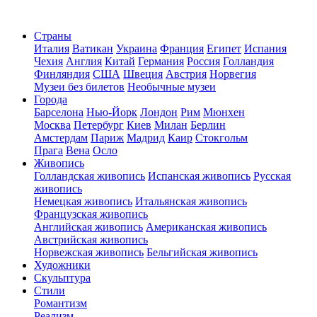
Страны
Италия
Ватикан
Украина
Франция
Египет
Испания
Чехия
Англия
Китай
Германия
Россия
Голландия
Финляндия
США
Швеция
Австрия
Норвегия
Музеи без билетов
Необычные музеи
Города
Барселона
Нью-Йорк
Лондон
Рим
Мюнхен
Москва
Петербург
Киев
Милан
Берлин
Амстердам
Париж
Мадрид
Каир
Стокгольм
Прага
Вена
Осло
Живопись
Голландская живопись
Испанская живопись
Русская
живопись
Немецкая живопись
Итальянская живопись
Французская живопись
Английская живопись
Американская живопись
Австрийская живопись
Норвежская живопись
Бельгийская живопись
Художники
Скульптура
Стили
Романтизм
Реализм