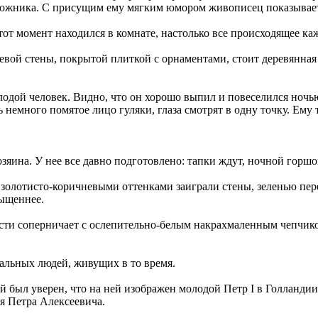
удожника. С присущим ему мягким юмором живописец показывае
тот момент находился в комнате, настолько все происходящее ка
евой стены, покрытой плиткой с орнаментами, стоит деревянная
дой человек. Видно, что он хорошо выпил и повеселился ночью, 
ь немного помятое лицо гуляки, глаза смотрят в одну точку. Ему
яина. У нее все давно подготовлено: тапки ждут, ночной горшо
олотисто-коричневыми оттенками заиграли стены, зеленью пере
сыщеннее.
сти соперничает с ослепительно-белым накрахмаленным чепчиком
альных людей, живущих в то время.
 был уверен, что на ней изображен молодой Петр I в Голландии 
ря Петра Алексеевича.