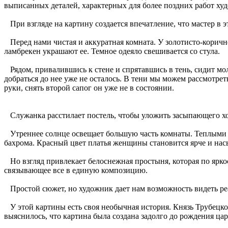
выписанных деталей, характерных для более поздних работ х
При взгляде на картину создается впечатление, что мастер в э
Перед нами чистая и аккуратная комната. У золотисто-коричн
ламбрекен украшают ее. Темное одеяло свешивается со стула.
Рядом, привалившись к стене и спрятавшись в тень, сидит моло
добраться до нее уже не осталось. В тени мы можем рассмотрет
руки, снять второй сапог он уже не в состоянии.
Служанка расстилает постель, чтобы уложить засыпающего хоз
Утреннее солнце освещает большую часть комнаты. Теплыми з
бахрома. Красный цвет платья женщины становится ярче и на
Но взгляд привлекает белоснежная простыня, которая по ярко
связывающее все в единую композицию.
Простой сюжет, но художник дает нам возможность видеть ре
У этой картины есть своя необычная история. Князь Трубецкой
выяснилось, что картина была создана задолго до рождения ца