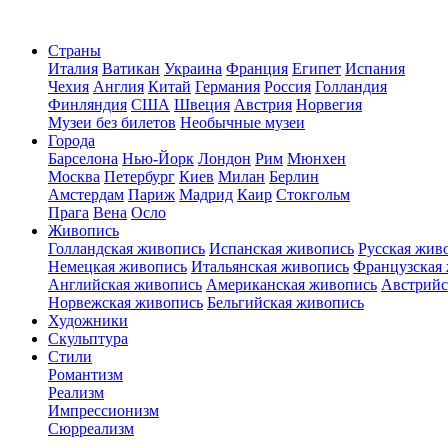
Страны
Италия
Ватикан
Украина
Франция
Египет
Испания
Чехия
Англия
Китай
Германия
Россия
Голландия
Финляндия
США
Швеция
Австрия
Норвегия
Музеи без билетов
Необычные музеи
Города
Барселона
Нью-Йорк
Лондон
Рим
Мюнхен
Москва
Петербург
Киев
Милан
Берлин
Амстердам
Париж
Мадрид
Каир
Стокгольм
Прага
Вена
Осло
Живопись
Голландская живопись
Испанская живопись
Русская жив
Немецкая живопись
Итальянская живопись
Французская
Английская живопись
Американская живопись
Австрийс
Норвежская живопись
Бельгийская живопись
Художники
Скульптура
Стили
Романтизм
Реализм
Импрессионизм
Сюрреализм