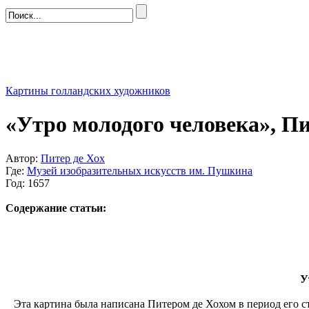
Картины голландских художников
«Утро молодого человека», П
Автор:
Питер де Хох
Где:
Музей изобразительных искусств им. Пушкина
Год: 1657
Содержание статьи:
У
Эта картина была написана Питером де Хохом в период его ста