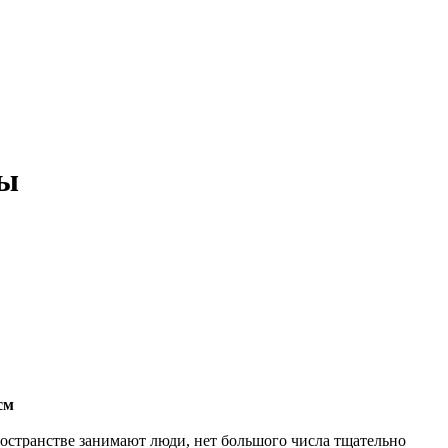
ны
см
ространстве занимают люди, нет большого числа тщательно