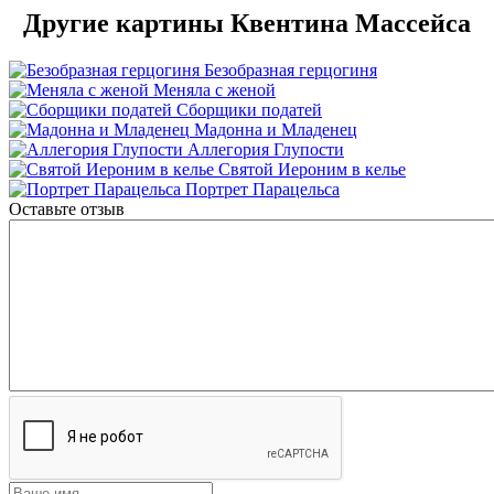
Другие картины Квентина Массейса
Безобразная герцогиня
Меняла с женой
Сборщики податей
Мадонна и Младенец
Аллегория Глупости
Святой Иероним в келье
Портрет Парацельса
Оставьте отзыв