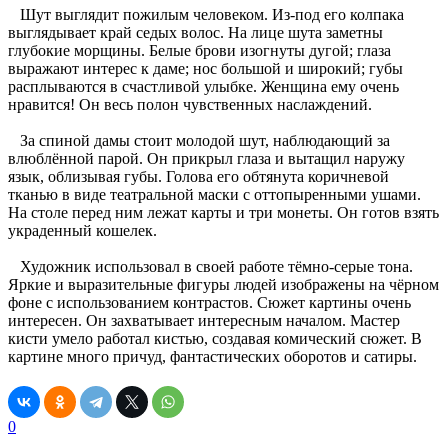
Шут выглядит пожилым человеком. Из-под его колпака
выглядывает край седых волос. На лице шута заметны
глубокие морщины. Белые брови изогнуты дугой; глаза
выражают интерес к даме; нос большой и широкий; губы
расплываются в счастливой улыбке. Женщина ему очень
нравится! Он весь полон чувственных наслаждений.
За спиной дамы стоит молодой шут, наблюдающий за
влюблённой парой. Он прикрыл глаза и вытащил наружу
язык, облизывая губы. Голова его обтянута коричневой
тканью в виде театральной маски с оттопыренными ушами.
На столе перед ним лежат карты и три монеты. Он готов взять
украденный кошелек.
Художник использовал в своей работе тёмно-серые тона.
Яркие и выразительные фигуры людей изображены на чёрном
фоне с использованием контрастов. Сюжет картины очень
интересен. Он захватывает интересным началом. Мастер
кисти умело работал кистью, создавая комический сюжет. В
картине много причуд, фантастических оборотов и сатиры.
0