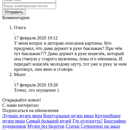
Комментарии
Ольга
.
17 февраля 2020 19:12
У меня вопрос к авторам описания картины. Кто
придумал, что дама держит в руке баклажан? При чём
тут баклажан??? Дама держит в руке кошелёк, который
она стянула у старого мужчины, пока его обнимала. И
передаёт кошелёк молодому шуту, тот уже и руку за ним
протянул, они явно в сговоре.
Muzei
.
17 февраля 2020 19:28
Точно, это опущение )
Открывайте новое!
С нами интересно
Подписаться на обновления
Лучшие музеи мира
Виртуальные музеи мира
Крупнейшие
музеи мира
Самый большой музей
Где отдохнуть?
Биографии
художников
Музеи без билетов
Статьи
Сочинение на заказ