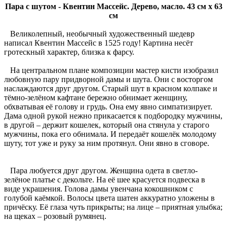
Пара с шутом - Квентин Массейс. Дерево, масло. 43 см x 63
см
Великолепный, необычный художественный шедевр
написал Квентин Массейс в 1525 году! Картина несёт
гротескный характер, близка к фарсу.
На центральном плане композиции мастер кисти изобразил
любовную пару придворной дамы и шута. Они с восторгом
наслаждаются друг другом. Старый шут в красном колпаке и
тёмно-зелёном кафтане бережно обнимает женщину,
обхватывая её голову и грудь. Она ему явно симпатизирует.
Дама одной рукой нежно прикасается к подбородку мужчины,
в другой – держит кошелек, который она стянула у старого
мужчины, пока его обнимала. И передаёт кошелёк молодому
шуту, тот уже и руку за ним протянул. Они явно в сговоре.
Пара любуется друг другом. Женщина одета в светло-
зелёное платье с декольте. На её шее красуется подвеска в
виде украшения. Голова дамы увенчана кокошником с
голубой каёмкой. Волосы цвета шатен аккуратно уложены в
причёску. Её глаза чуть прикрыты; на лице – приятная улыбка;
на щеках – розовый румянец.