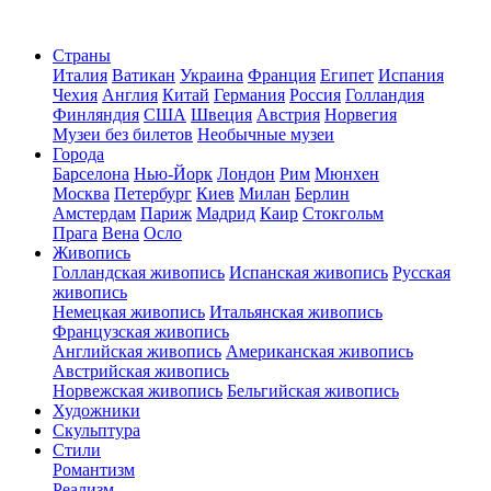
Страны
Италия
Ватикан
Украина
Франция
Египет
Испания
Чехия
Англия
Китай
Германия
Россия
Голландия
Финляндия
США
Швеция
Австрия
Норвегия
Музеи без билетов
Необычные музеи
Города
Барселона
Нью-Йорк
Лондон
Рим
Мюнхен
Москва
Петербург
Киев
Милан
Берлин
Амстердам
Париж
Мадрид
Каир
Стокгольм
Прага
Вена
Осло
Живопись
Голландская живопись
Испанская живопись
Русская
живопись
Немецкая живопись
Итальянская живопись
Французская живопись
Английская живопись
Американская живопись
Австрийская живопись
Норвежская живопись
Бельгийская живопись
Художники
Скульптура
Стили
Романтизм
Реализм