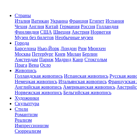
Страны
Италия
Ватикан
Украина
Франция
Египет
Испания
Чехия
Англия
Китай
Германия
Россия
Голландия
Финляндия
США
Швеция
Австрия
Норвегия
Музеи без билетов
Необычные музеи
Города
Барселона
Нью-Йорк
Лондон
Рим
Мюнхен
Москва
Петербург
Киев
Милан
Берлин
Амстердам
Париж
Мадрид
Каир
Стокгольм
Прага
Вена
Осло
Живопись
Голландская живопись
Испанская живопись
Русская жив
Немецкая живопись
Итальянская живопись
Французская
Английская живопись
Американская живопись
Австрийс
Норвежская живопись
Бельгийская живопись
Художники
Скульптура
Стили
Романтизм
Реализм
Импрессионизм
Сюрреализм