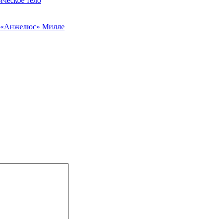
ическое тело
 «Анжелюс» Милле