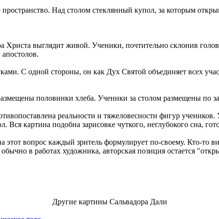
ространство. Над столом стеклянный купол, за которым открыв
а Христа выглядит живой. Ученики, почтительно склонив голов
 апостолов.
ами. С одной стороны, он как Дух Святой объединяет всех учас
азмещены половинки хлеба. Ученики за столом размещены по з
ивопоставлена реальности и тяжеловесности фигур учеников. У 
ол. Вся картина подобна зарисовке чуткого, неглубокого сна, гот
 этот вопрос каждый зритель формулирует по-своему. Кто-то ви
 обычно в работах художника, авторская позиция остается "откр
Другие картины Сальвадора Дали