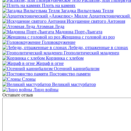
Распятие, или Гиперкуб
Плоть на камнях
Загадка Вильгельма Телля
Архитектонический
Искушение святого Антония
Атомная Леда
Мадонна Порт-Льигата
Женщина с головой из роз
Головокружение
Лебеди, отраженные в слонах
Геополитический младенец
Корзинка с хлебом
Жираф в огне
Осенний каннибализм
Постоянство памяти
Слоны
Великий мастурбатор
Лицо войны
Оставьте отзыв