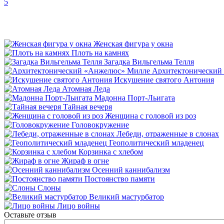
5
Женская фигура у окна
Плоть на камнях
Загадка Вильгельма Телля
Архитектонический
Искушение святого Антония
Атомная Леда
Мадонна Порт-Льигата
Тайная вечеря
Женщина с головой из роз
Головокружение
Лебеди, отраженные в слонах
Геополитический младенец
Корзинка с хлебом
Жираф в огне
Осенний каннибализм
Постоянство памяти
Слоны
Великий мастурбатор
Лицо войны
Оставьте отзыв