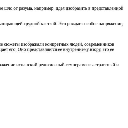
ве шло от разума, например, идея изобразить в представленной
ыпирающей грудной клеткой. Это рождает особое напряжение,
кие сюжеты изображали конкретных людей, современников
цает его. Оно представляется ее внутреннему взору, это ее
тражение испанский религиозный темперамент - страстный и