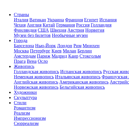
Страны
Италия
Ватикан
Украина
Франция
Египет
Испания
Чехия
Англия
Китай
Германия
Россия
Голландия
Финляндия
США
Швеция
Австрия
Норвегия
Музеи без билетов
Необычные музеи
Города
Барселона
Нью-Йорк
Лондон
Рим
Мюнхен
Москва
Петербург
Киев
Милан
Берлин
Амстердам
Париж
Мадрид
Каир
Стокгольм
Прага
Вена
Осло
Живопись
Голландская живопись
Испанская живопись
Русская жив
Немецкая живопись
Итальянская живопись
Французская
Английская живопись
Американская живопись
Австрийс
Норвежская живопись
Бельгийская живопись
Художники
Скульптура
Стили
Романтизм
Реализм
Импрессионизм
Сюрреализм