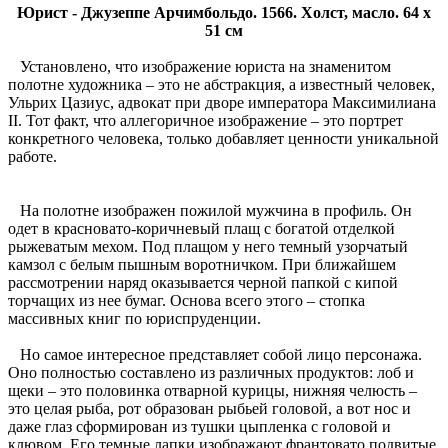
Юрист - Джузеппе Арчимбольдо. 1566. Холст, масло. 64 x
51 см
Установлено, что изображение юриста на знаменитом
полотне художника – это не абстракция, а известный человек,
Ульрих Цазиус, адвокат при дворе императора Максимилиана
II. Тот факт, что аллегоричное изображение – это портрет
конкретного человека, только добавляет ценности уникальной
работе.
На полотне изображен пожилой мужчина в профиль. Он
одет в красновато-коричневый плащ с богатой отделкой
рыжеватым мехом. Под плащом у него темный узорчатый
камзол с белым пышным воротничком. При ближайшем
рассмотрении наряд оказывается черной папкой с кипой
торчащих из нее бумаг. Основа всего этого – стопка
массивных книг по юриспруденции.
Но самое интересное представляет собой лицо персонажа.
Оно полностью составлено из различных продуктов: лоб и
щеки – это половинка отварной курицы, нижняя челюсть –
это целая рыба, рот образован рыбьей головой, а вот нос и
даже глаз сформирован из тушки цыпленка с головой и
клювом. Его темные лапки изображают франтовато подвитые