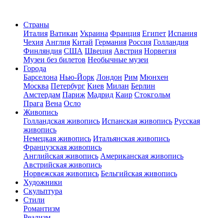
Страны
Италия
Ватикан
Украина
Франция
Египет
Испания
Чехия
Англия
Китай
Германия
Россия
Голландия
Финляндия
США
Швеция
Австрия
Норвегия
Музеи без билетов
Необычные музеи
Города
Барселона
Нью-Йорк
Лондон
Рим
Мюнхен
Москва
Петербург
Киев
Милан
Берлин
Амстердам
Париж
Мадрид
Каир
Стокгольм
Прага
Вена
Осло
Живопись
Голландская живопись
Испанская живопись
Русская
живопись
Немецкая живопись
Итальянская живопись
Французская живопись
Английская живопись
Американская живопись
Австрийская живопись
Норвежская живопись
Бельгийская живопись
Художники
Скульптура
Стили
Романтизм
Реализм