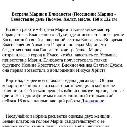
Встреча Марии и Елизаветы (Посещение Марии) -
Себастьяно дель Пьомбо. Холст, масло. 168 x 132 см
В своей работе «Встреча Марии и Елизаветы» мастер
обращается к Евангелию от Луки, где описывается посещение
Богородицей своей двоюродной сестры Елизаветы. Во время
Благовещения Архангел Гавриил поведал Марии, что
бездетная пожилая Елизавета ждет ребенка. Мария
отправилась в город в Иудее, чтобы навестить ее. Услышав
приветствие Марии, Елизавета почувствовала толчки
будущего Иоанна Крестителя. Вдохновленная Святым Духом,
она первая возвестила о воплощении Иисуса Христа.
Картина, скорее всего, была создана для алтаря. Общая
колористика полотна отсылает нас к венецианской школе
живописи. Себастьяно дель Пьомбо использует яркие, сочные
цвета. На заднем фоне мы видим типичный итальянский
пейзаж 16 века, напоминающий работы
Джорджоне
.
Неслучайно выбрана расцветка одежды двух женщин.
Белый платок на голове Марии свидетельствует о ее
непорочности, синий плащ - символ Неба - является ее