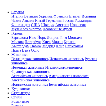
Страны
Италия
Ватикан
Украина
Франция
Египет
Испания
Чехия
Англия
Китай
Германия
Россия
Голландия
Финляндия
США
Швеция
Австрия
Норвегия
Музеи без билетов
Необычные музеи
Города
Барселона
Нью-Йорк
Лондон
Рим
Мюнхен
Москва
Петербург
Киев
Милан
Берлин
Амстердам
Париж
Мадрид
Каир
Стокгольм
Прага
Вена
Осло
Живопись
Голландская живопись
Испанская живопись
Русская
живопись
Немецкая живопись
Итальянская живопись
Французская живопись
Английская живопись
Американская живопись
Австрийская живопись
Норвежская живопись
Бельгийская живопись
Художники
Скульптура
Стили
Романтизм
Реализм