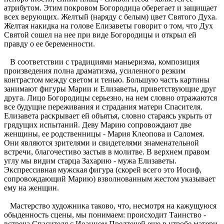
атрибутом. Этим покровом Богородица оберегает и защищает
всех верующих. Желтый (наряду с белым) цвет Святого Духа.
Желтая накидка на голове Елизаветы говорит о том, что Дух
Святой сошел на нее при виде Богородицы и открыл ей
правду о ее беременности.
В соответствии с традициями маньеризма, композиция
произведения полна драматизма, усиленного резким
контрастом между светом и тенью. Большую часть картины
занимают фигуры Марии и Елизаветы, приветствующие друг
друга. Лицо Богородицы серьезно, на нем словно отражаются
все будущие переживания и страдания матери Спасителя.
Елизавета раскрывает ей объятья, словно стараясь укрыть от
грядущих испытаний. Деву Марию сопровождают две
женщины, ее родственницы - Мария Клеопова и Саломея.
Они являются зрителями и свидетелями знаменательной
встречи, благочестиво застыв в молитве. В верхнем правом
углу мы видим старца Захарию - мужа Елизаветы.
Экспрессивная мужская фигура (скорей всего это Иосиф,
сопровождающий Марию) взволнованным жестом указывает
ему на женщин.
Мастерство художника таково, что, несмотря на кажущуюся
обыденность сцены, мы понимаем: происходит Таинство -
встреча Спасителя с Иоанном Предтечей еще в утробе матери.