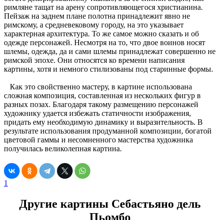
римляне тащат на арену сопротивляющегося христианина.
Пейзаж на заднем плане полотна принадлежит явно не
римскому, а средневековому городу, на это указывает
характерная архитектура. То же самое можно сказать и об
одежде персонажей. Несмотря на то, что двое воинов носят
шлемы, одежда, да и сами шлемы принадлежат совершенно не
римской эпохе. Они относятся ко времени написания
картины, хотя и немного стилизованы под старинные формы.
Как это свойственно мастеру, в картине использована
сложная композиция, составленная из нескольких фигур в
разных позах. Благодаря такому размещению персонажей
художнику удается избежать статичности изображения,
придать ему необходимую динамику и выразительность. В
результате использования продуманной композиции, богатой
цветовой гаммы и несомненного мастерства художника
получилась великолепная картина.
1
Другие картины Себастьяно дель
Пьомбо