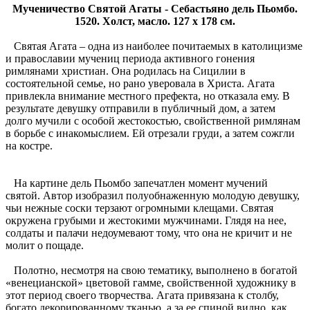
Мученичество Святой Агаты - Себастьяно дель Пьомбо.
1520. Холст, масло. 127 x 178 см.
Святая Агата – одна из наиболее почитаемых в католицизме
и православии мучениц периода активного гонения
римлянами христиан. Она родилась на Сицилии в
состоятельной семье, но рано уверовала в Христа. Агата
привлекла внимание местного префекта, но отказала ему. В
результате девушку отправили в публичный дом, а затем
долго мучили с особой жестокостью, свойственной римлянам
в борьбе с инакомыслием. Ей отрезали груди, а затем сожгли
на костре.
На картине дель Пьомбо запечатлен момент мучений
святой. Автор изобразил полуобнаженную молодую девушку,
чьи нежные соски терзают огромными клещами. Святая
окружена грубыми и жестокими мужчинами. Глядя на нее,
солдаты и палачи недоумевают тому, что она не кричит и не
молит о пощаде.
Полотно, несмотря на свою тематику, выполнено в богатой
«венецианской» цветовой гамме, свойственной художнику в
этот период своего творчества. Агата привязана к столбу,
богато декорированному тканью, а за ее спиной видно, как