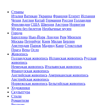
Страны
Италия
Ватикан
Украина
Франция
Египет
Испания
Чехия
Англия
Китай
Германия
Россия
Голландия
Финляндия
США
Швеция
Австрия
Норвегия
Музеи без билетов
Необычные музеи
Города
Барселона
Нью-Йорк
Лондон
Рим
Мюнхен
Москва
Петербург
Киев
Милан
Берлин
Амстердам
Париж
Мадрид
Каир
Стокгольм
Прага
Вена
Осло
Живопись
Голландская живопись
Испанская живопись
Русская
живопись
Немецкая живопись
Итальянская живопись
Французская живопись
Английская живопись
Американская живопись
Австрийская живопись
Норвежская живопись
Бельгийская живопись
Художники
Скульптура
Стили
Романтизм
Реализм