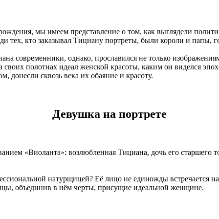
ождения, мы имеем представление о том, как выглядели политич
ди тех, кто заказывал Тициану портреты, были короли и папы, 
иана современники, однако, прославился не только изображени
 своих полотнах идеал женской красоты, каким он виделся эпох
, донесли сквозь века их обаяние и красоту.
Девушка на портрете
званием «Виоланта»: возлюбленная Тициана, дочь его старшего 
фессиональной натурщицей? Её лицо не единожды встречается н
вицы, объединив в нём черты, присущие идеальной женщине.