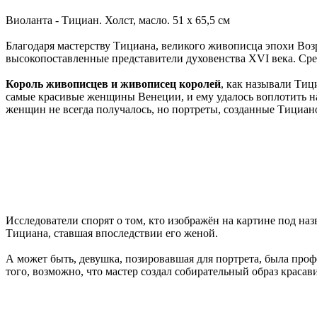
Виоланта - Тициан. Холст, масло. 51 x 65,5 см
Благодаря мастерству Тициана, великого живописца эпохи Возр
высокопоставленные представители духовенства XVI века. Сре
Король живописцев и живописец королей
, как называли Тиц
самые красивые женщины Венеции, и ему удалось воплотить на
женщин не всегда получалось, но портреты, созданные Тицианом
Исследователи спорят о том, кто изображён на картине под на
Тициана, ставшая впоследствии его женой.
А может быть, девушка, позировавшая для портрета, была про
того, возможно, что мастер создал собирательный образ краса