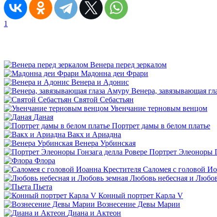
1
Венера перед зеркалом
Мадонна деи Фрари
Венера и Адонис
Венера, завязывающая гл
Святой Себастьян
Увенчание терновым венцом
Даная
Портрет дамы в белом платье
Вакх и Ариадна
Венера Урбинская
Портрет Элеоноры Г
Флора
Саломея с головой Ио
Любовь небесная и Любов
Пьета
Конный портрет Карла V
Вознесение Девы Марии
Диана и Актеон