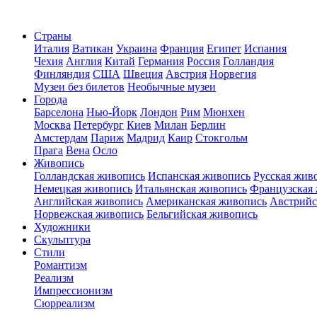
Страны
Италия
Ватикан
Украина
Франция
Египет
Испания
Чехия
Англия
Китай
Германия
Россия
Голландия
Финляндия
США
Швеция
Австрия
Норвегия
Музеи без билетов
Необычные музеи
Города
Барселона
Нью-Йорк
Лондон
Рим
Мюнхен
Москва
Петербург
Киев
Милан
Берлин
Амстердам
Париж
Мадрид
Каир
Стокгольм
Прага
Вена
Осло
Живопись
Голландская живопись
Испанская живопись
Русская жив
Немецкая живопись
Итальянская живопись
Французская
Английская живопись
Американская живопись
Австрийс
Норвежская живопись
Бельгийская живопись
Художники
Скульптура
Стили
Романтизм
Реализм
Импрессионизм
Сюрреализм