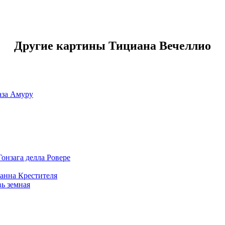
Другие картины Тициана Вечеллио
аза Амуру
онзага делла Ровере
анна Крестителя
ь земная