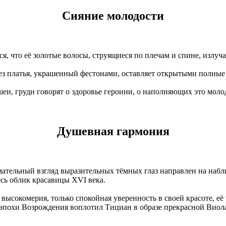
Сияние молодости
я, что её золотые волосы, струящиеся по плечам и спине, излу
ез платья, украшенный фестонами, оставляет открытыми полные 
еи, груди говорят о здоровье героини, о наполняющих это моло
Душевная гармония
мательный взгляд выразительных тёмных глаз направлен на набл
сь облик красавицы XVI века.
 высокомерия, только спокойная уверенность в своей красоте, е
а эпохи Возрождения воплотил Тициан в образе прекрасной Виол