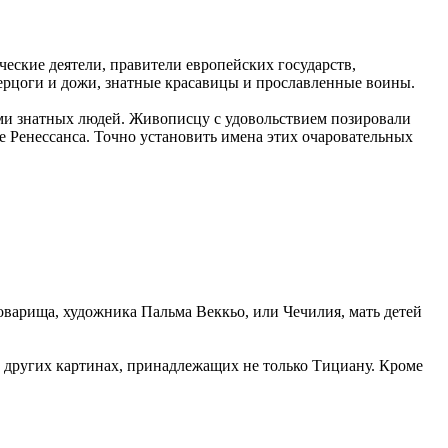
еские деятели, правители европейских государств,
герцоги и дожи, знатные красавицы и прославленные воины.
ями знатных людей. Живописцу с удовольствием позировали
е Ренессанса. Точно установить имена этих очаровательных
товарища, художника Пальма Веккьо, или Чечилия, мать детей
а других картинах, принадлежащих не только Тициану. Кроме