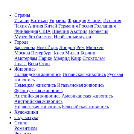
Страны
Италия
Ватикан
Украина
Франция
Египет
Испания
Чехия
Англия
Китай
Германия
Россия
Голландия
Финляндия
США
Швеция
Австрия
Норвегия
Музеи без билетов
Необычные музеи
Города
Барселона
Нью-Йорк
Лондон
Рим
Мюнхен
Москва
Петербург
Киев
Милан
Берлин
Амстердам
Париж
Мадрид
Каир
Стокгольм
Прага
Вена
Осло
Живопись
Голландская живопись
Испанская живопись
Русская
живопись
Немецкая живопись
Итальянская живопись
Французская живопись
Английская живопись
Американская живопись
Австрийская живопись
Норвежская живопись
Бельгийская живопись
Художники
Скульптура
Стили
Романтизм
Реализм