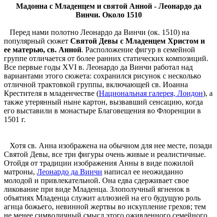
Мадонна с Младенцем и святой Анной - Леонардо да
Винчи. Около 1510
Перед нами полотно Леонардо да Винчи (ок. 1510) на
популярный сюжет
Святой Девы с Младенцем Христом и
ее матерью, св. Анной
. Расположение фигур в семейной
группе отличается от более ранних статических композиций.
Все первые годы XVI в. Леонардо да Винчи работал над
вариантами этого сюжета: сохранился рисунок с несколько
отличной трактовкой группы, включающей св. Иоанна
Крестителя в младенчестве (
Национальная галерея, Лондон
), а
также утерянный ныне картон, вызвавший сенсацию, когда
его выставили в монастыре Благовещения во Флоренции в
1501 г.
Хотя св. Анна изображена на обычном для нее месте, позади
Святой Девы, все три фигуры очень живые и реалистичные.
Отойдя от традиции изображения Анны в виде пожилой
матроны,
Леонардо да Винчи
написал ее неожиданно
молодой и привлекательной. Она едва сдерживает свое
ликование при виде Младенца. Злополучный ягненок в
объятиях Младенца служит аллюзией на его будущую роль
агнца божьего, невинной жертвы во искупление грехов; тем
не менее символичный смысл этого оживленного семейного