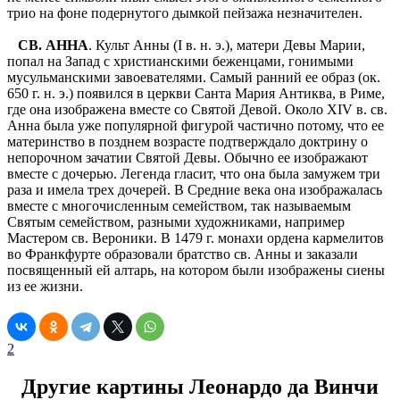
трио на фоне подернутого дымкой пейзажа незначителен.
СВ. АННА
. Культ Анны (I в. н. э.), матери Девы Марии,
попал на Запад с христианскими беженцами, гонимыми
мусульманскими завоевателями. Самый ранний ее образ (ок.
650 г. н. э.) появился в церкви Санта Мария Антиква, в Риме,
где она изображена вместе со Святой Девой. Около XIV в. св.
Анна была уже популярной фигурой частично потому, что ее
материнство в позднем возрасте подтверждало доктрину о
непорочном зачатии Святой Девы. Обычно ее изображают
вместе с дочерью. Легенда гласит, что она была замужем три
раза и имела трех дочерей. В Средние века она изображалась
вместе с многочисленным семейством, так называемым
Святым семейством, разными художниками, например
Мастером св. Вероники. В 1479 г. монахи ордена кармелитов
во Франкфурте образовали братство св. Анны и заказали
посвященный ей алтарь, на котором были изображены сиены
из ее жизни.
2
Другие картины Леонардо да Винчи