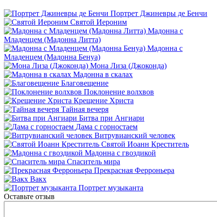
Портрет Джиневры де Бенчи
Святой Иероним
Мадонна с
Младенцем (Мадонна Литта)
Мадонна с
Младенцем (Мадонна Бенуа)
Мона Лиза (Джоконда)
Мадонна в скалах
Благовещение
Поклонение волхвов
Крещение Христа
Тайная вечеря
Битва при Ангиари
Дама с горностаем
Витрувианский человек
Святой Иоанн Креститель
Мадонна с гвоздикой
Спаситель мира
Прекрасная Ферроньера
Вакх
Портрет музыканта
Оставьте отзыв