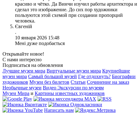
красиво и чётко. Да Винчи изучил работы архитектора и
сделал это изображение. До сих пор художники
пользуются этой схемой при создании пропорций
человека.
Євгеній
.
10 января 2026 15:48
Мені дуже подобається
Открывайте новое!
С нами интересно
Подписаться на обновления
Лучшие музеи мира
Виртуальные музеи мира
Крупнейшие
музеи мира
Самый большой музей
Где отдохнуть?
Биографии
художников
Музеи без билетов
Статьи
Сочинение на заказ
Необычные музеи
Видео Экскурсии по музеям
Музеи Мира
и
Картины известных художников
Написать нам