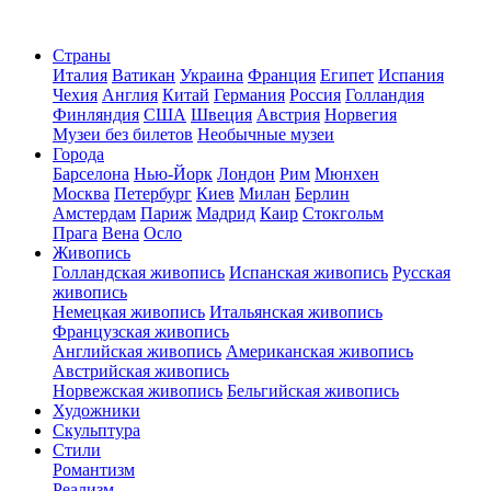
Страны
Италия
Ватикан
Украина
Франция
Египет
Испания
Чехия
Англия
Китай
Германия
Россия
Голландия
Финляндия
США
Швеция
Австрия
Норвегия
Музеи без билетов
Необычные музеи
Города
Барселона
Нью-Йорк
Лондон
Рим
Мюнхен
Москва
Петербург
Киев
Милан
Берлин
Амстердам
Париж
Мадрид
Каир
Стокгольм
Прага
Вена
Осло
Живопись
Голландская живопись
Испанская живопись
Русская
живопись
Немецкая живопись
Итальянская живопись
Французская живопись
Английская живопись
Американская живопись
Австрийская живопись
Норвежская живопись
Бельгийская живопись
Художники
Скульптура
Стили
Романтизм
Реализм