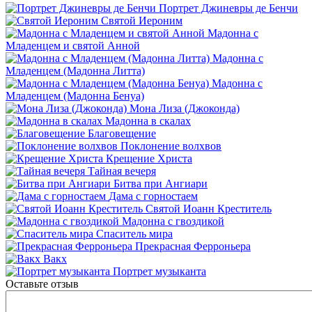
Портрет Джиневры де Бенчи
Святой Иероним
Мадонна с
Младенцем и святой Анной
Мадонна с
Младенцем (Мадонна Литта)
Мадонна с
Младенцем (Мадонна Бенуа)
Мона Лиза (Джоконда)
Мадонна в скалах
Благовещение
Поклонение волхвов
Крещение Христа
Тайная вечеря
Битва при Ангиари
Дама с горностаем
Святой Иоанн Креститель
Мадонна с гвоздикой
Спаситель мира
Прекрасная Ферроньера
Вакх
Портрет музыканта
Оставьте отзыв