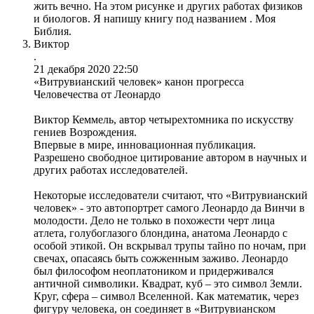
жить вечно. На этом рисунке и других работах физиков
и биологов. Я напишу книгу под названием . Моя
Библия.
Виктор
.
21 декабря 2020 22:50
«Витрувианский человек» канон прогресса
Человечества от Леонардо
Виктор Кеммель, автор четырехтомника по искусству
гениев Возрождения.
Впервые в мире, инновационная публикация.
Разрешено свободное цитирование автором в научных и
других работах исследователей.
Некоторые исследователи считают, что «Витрувианский
человек» - это автопортрет самого Леонардо да Винчи в
молодости. Дело не только в похожести черт лица
атлета, голубоглазого блондина, анатома Леонардо с
особой этикой. Он вскрывал трупы тайно по ночам, при
свечах, опасаясь быть сожженным заживо. Леонардо
был философом неоплатоником и придерживался
античной символики. Квадрат, куб – это символ Земли.
Круг, сфера – символ Вселенной. Как математик, через
фигуру человека, он соединяет в «Витрувианском