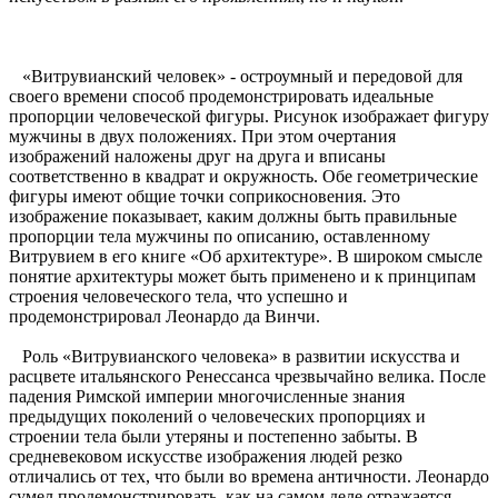
«Витрувианский человек» - остроумный и передовой для
своего времени способ продемонстрировать идеальные
пропорции человеческой фигуры. Рисунок изображает фигуру
мужчины в двух положениях. При этом очертания
изображений наложены друг на друга и вписаны
соответственно в квадрат и окружность. Обе геометрические
фигуры имеют общие точки соприкосновения. Это
изображение показывает, каким должны быть правильные
пропорции тела мужчины по описанию, оставленному
Витрувием в его книге «Об архитектуре». В широком смысле
понятие архитектуры может быть применено и к принципам
строения человеческого тела, что успешно и
продемонстрировал Леонардо да Винчи.
Роль «Витрувианского человека» в развитии искусства и
расцвете итальянского Ренессанса чрезвычайно велика. После
падения Римской империи многочисленные знания
предыдущих поколений о человеческих пропорциях и
строении тела были утеряны и постепенно забыты. В
средневековом искусстве изображения людей резко
отличались от тех, что были во времена античности. Леонардо
сумел продемонстрировать, как на самом деле отражается