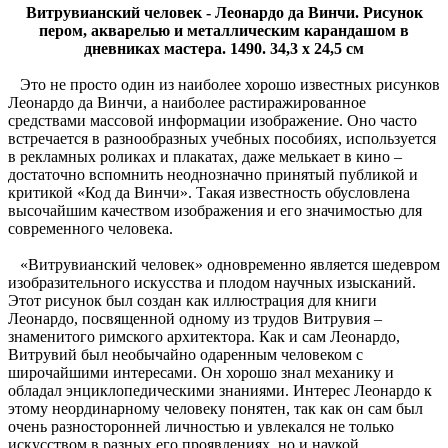
Витрувианский человек - Леонардо да Винчи. Рисунок
пером, акварелью и металлическим карандашом в
дневниках мастера. 1490. 34,3 х 24,5 см
Это не просто один из наиболее хорошо известных рисунков
Леонардо да Винчи, а наиболее растиражированное
средствами массовой информации изображение. Оно часто
встречается в разнообразных учебных пособиях, используется
в рекламных роликах и плакатах, даже мелькает в кино –
достаточно вспомнить неоднозначно принятый публикой и
критикой «Код да Винчи». Такая известность обусловлена
высочайшим качеством изображения и его значимостью для
современного человека.
«Витрувианский человек» одновременно является шедевром
изобразительного искусства и плодом научных изысканий.
Этот рисунок был создан как иллюстрация для книги
Леонардо, посвященной одному из трудов Витрувия –
знаменитого римского архитектора. Как и сам Леонардо,
Витрувий был необычайно одаренным человеком с
широчайшими интересами. Он хорошо знал механику и
обладал энциклопедическими знаниями. Интерес Леонардо к
этому неординарному человеку понятен, так как он сам был
очень разносторонней личностью и увлекался не только
искусством в разных его проявлениях, но и наукой.