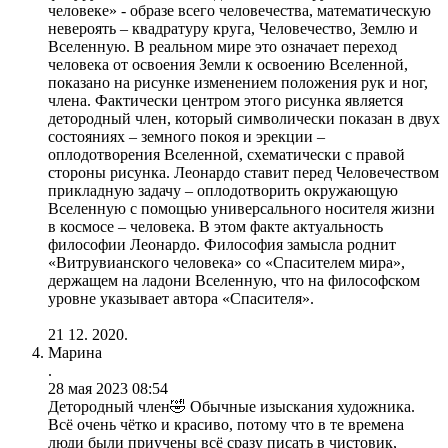
человеке» - образе всего человечества, математическую
невероять – квадратуру круга, Человечество, Землю и
Вселенную. В реальном мире это означает переход
человека от освоения Земли к освоению Вселенной,
показано на рисунке изменением положения рук и ног,
члена. Фактически центром этого рисунка является
детородный член, который символически показан в двух
состояниях – земного покоя и эрекции –
оплодотворения Вселенной, схематически с правой
стороны рисунка. Леонардо ставит перед Человечеством
прикладную задачу – оплодотворить окружающую
Вселенную с помощью универсального носителя жизни
в космосе – человека. В этом факте актуальность
философии Леонардо. Философия замысла роднит
«Витрувианского человека» со «Спасителем мира»,
держащем на ладони Вселенную, что на философском
уровне указывает автора «Спасителя».
21 12. 2020.
Марина
.
28 мая 2023 08:54
Детородный член🤣 Обычные изыскания художника.
Всё очень чётко и красиво, потому что в те времена
люди были приучены всё сразу писать в чистовик,