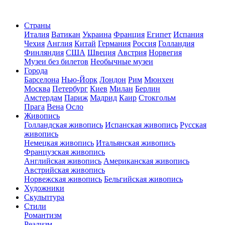
Страны
Италия
Ватикан
Украина
Франция
Египет
Испания
Чехия
Англия
Китай
Германия
Россия
Голландия
Финляндия
США
Швеция
Австрия
Норвегия
Музеи без билетов
Необычные музеи
Города
Барселона
Нью-Йорк
Лондон
Рим
Мюнхен
Москва
Петербург
Киев
Милан
Берлин
Амстердам
Париж
Мадрид
Каир
Стокгольм
Прага
Вена
Осло
Живопись
Голландская живопись
Испанская живопись
Русская
живопись
Немецкая живопись
Итальянская живопись
Французская живопись
Английская живопись
Американская живопись
Австрийская живопись
Норвежская живопись
Бельгийская живопись
Художники
Скульптура
Стили
Романтизм
Реализм