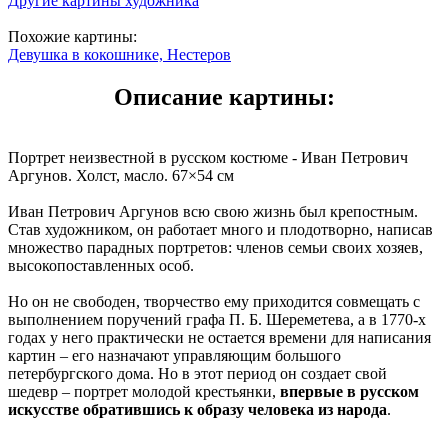
Другие картины художника
Похожие картины:
Девушка в кокошнике, Нестеров
Описание картины:
Портрет неизвестной в русском костюме - Иван Петрович
Аргунов. Холст, масло. 67×54 см
Иван Петрович Аргунов всю свою жизнь был крепостным.
Став художником, он работает много и плодотворно, написав
множество парадных портретов: членов семьи своих хозяев,
высокопоставленных особ.
Но он не свободен, творчество ему приходится совмещать с
выполнением поручений графа П. Б. Шереметева, а в 1770-х
годах у него практически не остается времени для написания
картин – его назначают управляющим большого
петербургского дома. Но в этот период он создает свой
шедевр – портрет молодой крестьянки,
впервые в русском
искусстве обратившись к образу человека из народа
.