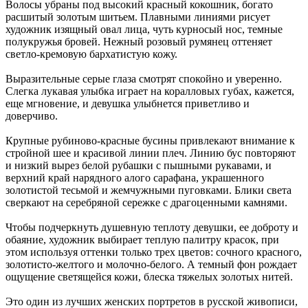
Волосы убраны под высокий красный кокошник, богато
расшитый золотым шитьем. Плавными линиями рисует
художник изящный овал лица, чуть курносый нос, темные
полукружья бровей. Нежный розовый румянец оттеняет
светло-кремовую бархатистую кожу.
Выразительные серые глаза смотрят спокойно и уверенно.
Слегка лукавая улыбка играет на коралловых губах, кажется,
еще мгновение, и девушка улыбнется приветливо и
доверчиво.
Крупные рубиново-красные бусины привлекают внимание к
стройной шее и красивой линии плеч. Линию бус повторяют
и низкий вырез белой рубашки с пышными рукавами, и
верхний край нарядного алого сарафана, украшенного
золотистой тесьмой и жемчужными пуговками. Блики света
сверкают на серебряной сережке с драгоценными камнями.
Чтобы подчеркнуть душевную теплоту девушки, ее доброту и
обаяние, художник выбирает теплую палитру красок, при
этом используя оттенки только трех цветов: сочного красного,
золотисто-желтого и молочно-белого. А темный фон рождает
ощущение светящейся кожи, блеска тяжелых золотых нитей.
Это один из лучших женских портретов в русской живописи,