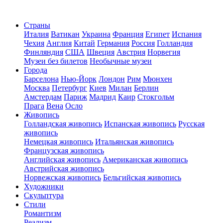
Страны
Италия
Ватикан
Украина
Франция
Египет
Испания
Чехия
Англия
Китай
Германия
Россия
Голландия
Финляндия
США
Швеция
Австрия
Норвегия
Музеи без билетов
Необычные музеи
Города
Барселона
Нью-Йорк
Лондон
Рим
Мюнхен
Москва
Петербург
Киев
Милан
Берлин
Амстердам
Париж
Мадрид
Каир
Стокгольм
Прага
Вена
Осло
Живопись
Голландская живопись
Испанская живопись
Русская
живопись
Немецкая живопись
Итальянская живопись
Французская живопись
Английская живопись
Американская живопись
Австрийская живопись
Норвежская живопись
Бельгийская живопись
Художники
Скульптура
Стили
Романтизм
Реализм