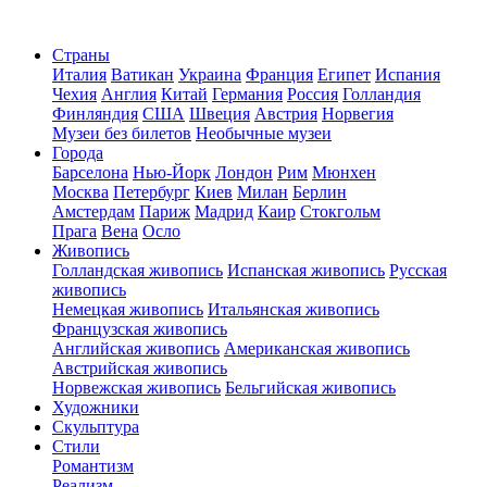
Страны
Италия
Ватикан
Украина
Франция
Египет
Испания
Чехия
Англия
Китай
Германия
Россия
Голландия
Финляндия
США
Швеция
Австрия
Норвегия
Музеи без билетов
Необычные музеи
Города
Барселона
Нью-Йорк
Лондон
Рим
Мюнхен
Москва
Петербург
Киев
Милан
Берлин
Амстердам
Париж
Мадрид
Каир
Стокгольм
Прага
Вена
Осло
Живопись
Голландская живопись
Испанская живопись
Русская
живопись
Немецкая живопись
Итальянская живопись
Французская живопись
Английская живопись
Американская живопись
Австрийская живопись
Норвежская живопись
Бельгийская живопись
Художники
Скульптура
Стили
Романтизм
Реализм