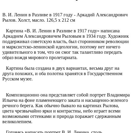
В. И. Ленин в Разливе в 1917 году - Аркадий Александрович
Рылов. Холст, масло. 126,5 x 212 см
Картина «В. И. Ленин в Разливе в 1917 году» написана
Аркадием Александровичем Рыловым в 1934 году. Художник
поддерживал советскую власть, был сторонником революции
и марксистско-ленинской идеологии, поэтому нет ничего
удивительного в том, что он смог так талантливо передать
образ вождя мирового пролетариата.
Картина была создана в двух вариантах, весьма друг на
друга похожих, и оба полотна хранятся в Государственном
Русском музее.
Композиционно она представляет собой портрет Владимира
Ильича на фоне пламенеющего заката и насыщенно-зеленого
речного берега. Как обычно бывало на картинах Рылова,
цвета чрезвычайно ярки и контрастны, небо играет всеми
возможными оттенками и природа поражает сдержанным
великолепием.
Готовясь написать портрет В. И. Ленина, столь