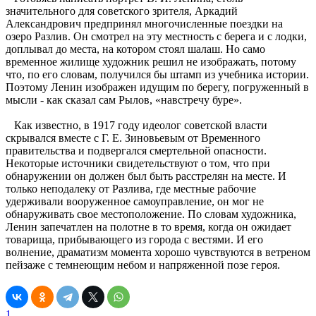
значительного для советского зрителя, Аркадий
Александрович предпринял многочисленные поездки на
озеро Разлив. Он смотрел на эту местность с берега и с лодки,
доплывал до места, на котором стоял шалаш. Но само
временное жилище художник решил не изображать, потому
что, по его словам, получился бы штамп из учебника истории.
Поэтому Ленин изображен идущим по берегу, погруженный в
мысли - как сказал сам Рылов, «навстречу буре».
Как известно, в 1917 году идеолог советской власти
скрывался вместе с Г. Е. Зиновьевым от Временного
правительства и подвергался смертельной опасности.
Некоторые источники свидетельствуют о том, что при
обнаружении он должен был быть расстрелян на месте. И
только неподалеку от Разлива, где местные рабочие
удерживали вооруженное самоуправление, он мог не
обнаруживать свое местоположение. По словам художника,
Ленин запечатлен на полотне в то время, когда он ожидает
товарища, прибывающего из города с вестями. И его
волнение, драматизм момента хорошо чувствуются в ветреном
пейзаже с темнеющим небом и напряженной позе героя.
1