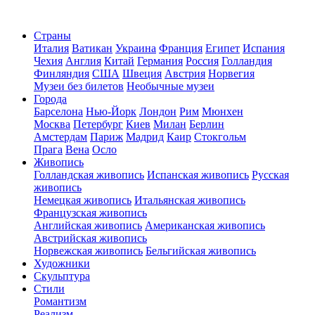
Страны
Италия
Ватикан
Украина
Франция
Египет
Испания
Чехия
Англия
Китай
Германия
Россия
Голландия
Финляндия
США
Швеция
Австрия
Норвегия
Музеи без билетов
Необычные музеи
Города
Барселона
Нью-Йорк
Лондон
Рим
Мюнхен
Москва
Петербург
Киев
Милан
Берлин
Амстердам
Париж
Мадрид
Каир
Стокгольм
Прага
Вена
Осло
Живопись
Голландская живопись
Испанская живопись
Русская
живопись
Немецкая живопись
Итальянская живопись
Французская живопись
Английская живопись
Американская живопись
Австрийская живопись
Норвежская живопись
Бельгийская живопись
Художники
Скульптура
Стили
Романтизм
Реализм