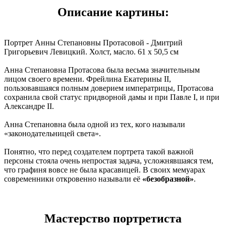
Описание картины:
Портрет Анны Степановны Протасовой - Дмитрий
Григорьевич Левицкий. Холст, масло. 61 x 50,5 см
Анна Степановна Протасова была весьма значительным
лицом своего времени. Фрейлина Екатерины II,
пользовавшаяся полным доверием императрицы, Протасова
сохранила свой статус придворной дамы и при Павле I, и при
Александре II.
Анна Степановна была одной из тех, кого называли
«законодательницей света».
Понятно, что перед создателем портрета такой важной
персоны стояла очень непростая задача, усложнявшаяся тем,
что графиня вовсе не была красавицей. В своих мемуарах
современники откровенно называли её
«безобразной»
.
Мастерство портретиста