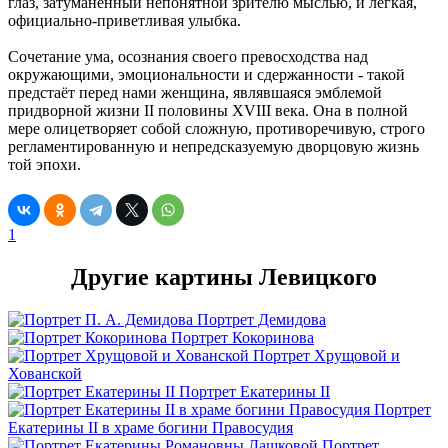
глаз, затуманенный непонятной зрителю мыслью, и лёгкая,
официально-приветливая улыбка.
Сочетание ума, осознания своего превосходства над
окружающими, эмоциональности и сдержанности - такой
предстаёт перед нами женщина, являвшаяся эмблемой
придворной жизни II половины XVIII века. Она в полной
мере олицетворяет собой сложную, противоречивую, строго
регламентированную и непредсказуемую дворцовую жизнь
той эпохи.
1
Другие картины Левицкого
Портрет Демидова
Портрет Кокоринова
Портрет Хрущовой и
Хованской
Портрет Екатерины II
Портрет
Екатерины II в храме богини Правосудия
Портрет