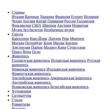
Страны
Италия
Ватикан
Украина
Франция
Египет
Испания
Чехия
Англия
Китай
Германия
Россия
Голландия
Финляндия
США
Швеция
Австрия
Норвегия
Музеи без билетов
Необычные музеи
Города
Барселона
Нью-Йорк
Лондон
Рим
Мюнхен
Москва
Петербург
Киев
Милан
Берлин
Амстердам
Париж
Мадрид
Каир
Стокгольм
Прага
Вена
Осло
Живопись
Голландская живопись
Испанская живопись
Русская
живопись
Немецкая живопись
Итальянская живопись
Французская живопись
Английская живопись
Американская живопись
Австрийская живопись
Норвежская живопись
Бельгийская живопись
Художники
Скульптура
Стили
Романтизм
Реализм