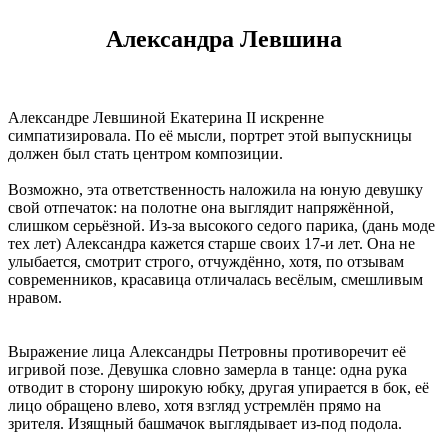
Александра Левшина
Александре Левшиной Екатерина II искренне
симпатизировала. По её мысли, портрет этой выпускницы
должен был стать центром композиции.
Возможно, эта ответственность наложила на юную девушку
свой отпечаток: на полотне она выглядит напряжённой,
слишком серьёзной. Из-за высокого седого парика, (дань моде
тех лет) Александра кажется старше своих 17-и лет. Она не
улыбается, смотрит строго, отчуждённо, хотя, по отзывам
современников, красавица отличалась весёлым, смешливым
нравом.
Выражение лица Александры Петровны противоречит её
игривой позе. Девушка словно замерла в танце: одна рука
отводит в сторону широкую юбку, другая упирается в бок, её
лицо обращено влево, хотя взгляд устремлён прямо на
зрителя. Изящный башмачок выглядывает из-под подола.