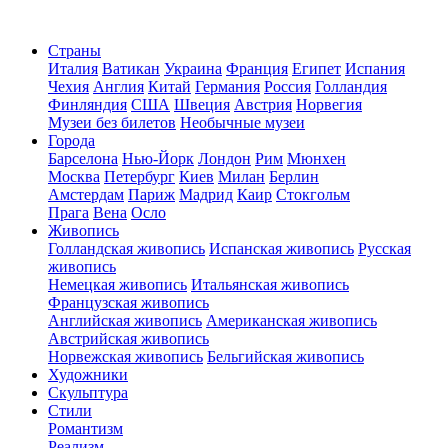
Страны
Италия
Ватикан
Украина
Франция
Египет
Испания
Чехия
Англия
Китай
Германия
Россия
Голландия
Финляндия
США
Швеция
Австрия
Норвегия
Музеи без билетов
Необычные музеи
Города
Барселона
Нью-Йорк
Лондон
Рим
Мюнхен
Москва
Петербург
Киев
Милан
Берлин
Амстердам
Париж
Мадрид
Каир
Стокгольм
Прага
Вена
Осло
Живопись
Голландская живопись
Испанская живопись
Русская
живопись
Немецкая живопись
Итальянская живопись
Французская живопись
Английская живопись
Американская живопись
Австрийская живопись
Норвежская живопись
Бельгийская живопись
Художники
Скульптура
Стили
Романтизм
Реализм