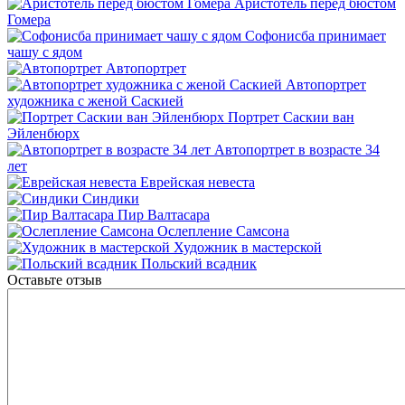
Аристотель перед бюстом
Гомера
Софонисба принимает
чашу с ядом
Автопортрет
Автопортрет
художника с женой Саскией
Портрет Саскии ван
Эйленбюрх
Автопортрет в возрасте 34
лет
Еврейская невеста
Синдики
Пир Валтасара
Ослепление Самсона
Художник в мастерской
Польский всадник
Оставьте отзыв