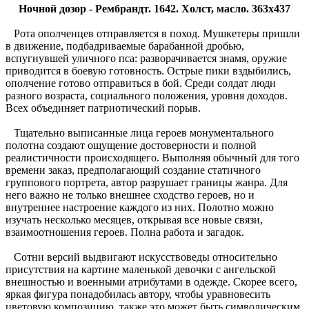
Ночной дозор - Рембрандт. 1642. Холст, масло. 363х437
Рота ополченцев отправляется в поход. Мушкетеры пришли
в движение, подбадриваемые барабанной дробью,
вспугнувшей уличного пса: разворачивается знамя, оружие
приводится в боевую готовность. Острые пики вздыбились,
ополчение готово отправиться в бой. Среди солдат люди
разного возраста, социального положения, уровня доходов.
Всех объединяет патриотический порыв.
Тщательно выписанные лица героев монументального
полотна создают ощущение достоверности и полной
реалистичности происходящего. Выполняя обычный для того
времени заказ, предполагающий создание статичного
группового портрета, автор разрушает границы жанра. Для
него важно не только внешнее сходство героев, но и
внутреннее настроение каждого из них. Полотно можно
изучать несколько месяцев, открывая все новые связи,
взаимоотношения героев. Полна работа и загадок.
Сотни версий выдвигают искусствоведы относительно
присутствия на картине маленькой девочки с ангельской
внешностью и военными атрибутами в одежде. Скорее всего,
яркая фигура понадобилась автору, чтобы уравновесить
цветовую композицию, также это может быть символическим