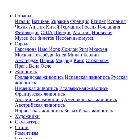
Страны
Италия
Ватикан
Украина
Франция
Египет
Испания
Чехия
Англия
Китай
Германия
Россия
Голландия
Финляндия
США
Швеция
Австрия
Норвегия
Музеи без билетов
Необычные музеи
Города
Барселона
Нью-Йорк
Лондон
Рим
Мюнхен
Москва
Петербург
Киев
Милан
Берлин
Амстердам
Париж
Мадрид
Каир
Стокгольм
Прага
Вена
Осло
Живопись
Голландская живопись
Испанская живопись
Русская
живопись
Немецкая живопись
Итальянская живопись
Французская живопись
Английская живопись
Американская живопись
Австрийская живопись
Норвежская живопись
Бельгийская живопись
Художники
Скульптура
Стили
Романтизм
Реализм