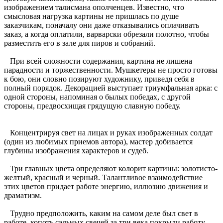
изображением талисмана ополченцев. Известно, что
смысловая нагрузка картины не пришлась по душе
заказчикам, поначалу они даже отказывались оплачивать
заказ, а когда оплатили, варварски обрезали полотно, чтобы
разместить его в зале для пиров и собраний.
При всей сложности содержания, картина не лишена
парадности и торжественности. Мушкетеры не просто готовы
к бою, они словно позируют художнику, приведя себя в
полный порядок. Декорацией выступает триумфальная арка: с
одной стороны, напоминая о былых победах, с другой
стороны, предвосхищая грядущую славную победу.
Концентрируя свет на лицах и руках изображенных солдат
(один из любимых приемов автора), мастер добивается
глубины изображения характеров и судеб.
Три главных цвета определяют колорит картины: золотисто-
желтый, красный и черный. Талантливое взаимодействие
этих цветов придает работе энергию, иллюзию движения и
драматизм.
Трудно предположить, каким на самом деле был свет в
работе, копоть сальных свечей за три века покрыли работу