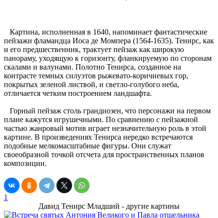
Картина, исполненная в 1640, напоминает фантастические
пейзажи фламандца Иоса де Момпера (1564-1635). Тенирс, как
и его предшественник, трактует пейзаж как широкую
панораму, уходящую к горизонту, фланкируемую по сторонам
скалами и валунами. Полотно Тенирса, созданное на
контрасте темных силуэтов рыжевато-коричневых гор,
покрытых зеленой листвой, и светло-голубого неба,
отличается четким построением ландшафта.
Горный пейзаж столь грандиозен, что персонажи на первом
плане кажутся игрушечными. По сравнению с пейзажной
частью жанровый мотив играет незначительную роль в этой
картине. В произведениях Тенирса нередко встречаются
подобные мелкомасштабные фигуры. Они служат
своеобразной точкой отсчета для пространственных планов
композиции.
1
Давид Тенирс Младший - другие картины