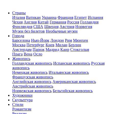
Страны
Италия
Ватикан
Украина
Франция
Египет
Испания
Чехия
Англия
Китай
Германия
Россия
Голландия
Финляндия
США
Швеция
Австрия
Норвегия
Музеи без билетов
Необычные музеи
Города
Барселона
Нью-Йорк
Лондон
Рим
Мюнхен
Москва
Петербург
Киев
Милан
Берлин
Амстердам
Париж
Мадрид
Каир
Стокгольм
Прага
Вена
Осло
Живопись
Голландская живопись
Испанская живопись
Русская
живопись
Немецкая живопись
Итальянская живопись
Французская живопись
Английская живопись
Американская живопись
Австрийская живопись
Норвежская живопись
Бельгийская живопись
Художники
Скульптура
Стили
Романтизм
Реализм