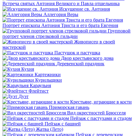
Встреча святых Антония Великого и Павла отшельника
Искушение св. Антония
Аллегория Веры
Портрет епископа Антония Триста и его брата Евгения
Групповой
портрет членов стрелковой гильдии
Живописец в своей
мастерской
Пастушок и пастушка
Двор крестьянского дома
Деревенский праздник
Кухня
Картежники
Курильщики
Караульня
Флейтист
Дуэт
Крестьяне, играющие в кости
Приморская гавань
Вид окрестностей Брюсселя
Пейзаж с пастухами и стадом
Пейзаж с башней
Жатва (Лето)
Пейзаж с деревенским