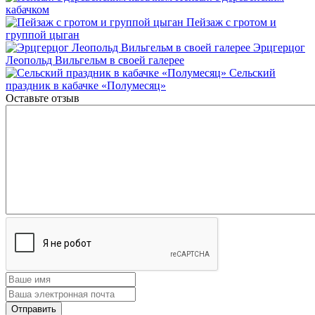
кабачком
Пейзаж с гротом и
группой цыган
Эрцгерцог
Леопольд Вильгельм в своей галерее
Сельский
праздник в кабачке «Полумесяц»
Оставьте отзыв