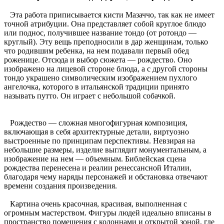
Эта работа приписывается кисти Мазаччо, так как не имеет
точной атрибуции. Она представляет собой круглое блюдо
или поднос, получившее название тондо (от ротондо —
круглый). Эту вещь преподносили в дар женщинам, только
что родившим ребенка, на нем подавали первый обед
роженице. Отсюда и выбор сюжета — рождество. Оно
изображено на лицевой стороне блюда, а с другой стороны
тондо украшено символическим изображением пухлого
ангелочка, которого в итальянской традиции принято
называть путто. Он играет с небольшой собачкой.
Рождество — сложная многофигурная композиция,
включающая в себя архитектурные детали, виртуозно
выстроенные по принципам перспективы. Невзирая на
небольшие размеры, изделие выглядит монументальным, а
изображение на нем — объемным. Библейская сцена
рождества перенесена и реалии ренессансной Италии,
благодаря чему наряды персонажей и обстановка отвечают
времени создания произведения.
Картина очень красочная, красивая, выполненная с
огромным мастерством. Фигуры людей идеально вписаны в
пространство помещения с колоннами и открытой зоной, где