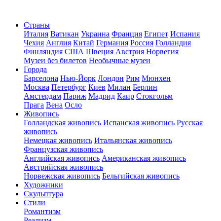
Страны
Италия
Ватикан
Украина
Франция
Египет
Испания
Чехия
Англия
Китай
Германия
Россия
Голландия
Финляндия
США
Швеция
Австрия
Норвегия
Музеи без билетов
Необычные музеи
Города
Барселона
Нью-Йорк
Лондон
Рим
Мюнхен
Москва
Петербург
Киев
Милан
Берлин
Амстердам
Париж
Мадрид
Каир
Стокгольм
Прага
Вена
Осло
Живопись
Голландская живопись
Испанская живопись
Русская
живопись
Немецкая живопись
Итальянская живопись
Французская живопись
Английская живопись
Американская живопись
Австрийская живопись
Норвежская живопись
Бельгийская живопись
Художники
Скульптура
Стили
Романтизм
Реализм