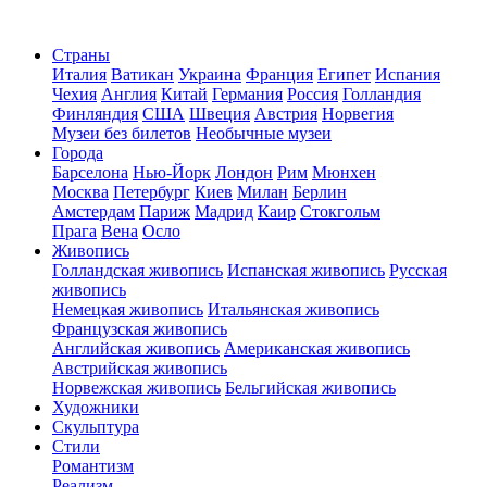
Страны
Италия
Ватикан
Украина
Франция
Египет
Испания
Чехия
Англия
Китай
Германия
Россия
Голландия
Финляндия
США
Швеция
Австрия
Норвегия
Музеи без билетов
Необычные музеи
Города
Барселона
Нью-Йорк
Лондон
Рим
Мюнхен
Москва
Петербург
Киев
Милан
Берлин
Амстердам
Париж
Мадрид
Каир
Стокгольм
Прага
Вена
Осло
Живопись
Голландская живопись
Испанская живопись
Русская
живопись
Немецкая живопись
Итальянская живопись
Французская живопись
Английская живопись
Американская живопись
Австрийская живопись
Норвежская живопись
Бельгийская живопись
Художники
Скульптура
Стили
Романтизм
Реализм