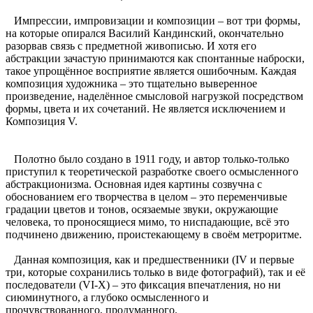
Импрессии, импровизации и композиции – вот три формы,
на которые опирался Василий Кандинский, окончательно
разорвав связь с предметной живописью. И хотя его
абстракции зачастую принимаются как спонтанные наброски,
такое упрощённое восприятие является ошибочным. Каждая
композиция художника – это тщательно выверенное
произведение, наделённое смысловой нагрузкой посредством
формы, цвета и их сочетаний. Не является исключением и
Композиция V.
Полотно было создано в 1911 году, и автор только-только
приступил к теоретической разработке своего осмысленного
абстракционизма. Основная идея картины созвучна с
обоснованием его творчества в целом – это переменчивые
градации цветов и тонов, осязаемые звуки, окружающие
человека, то проносящиеся мимо, то ниспадающие, всё это
подчинено движению, проистекающему в своём метроритме.
Данная композиция, как и предшественники (IV и первые
три, которые сохранились только в виде фотографий), так и её
последователи (VI-X) – это фиксация впечатления, но ни
сиюминутного, а глубоко осмысленного и
прочувствованного, продуманного.