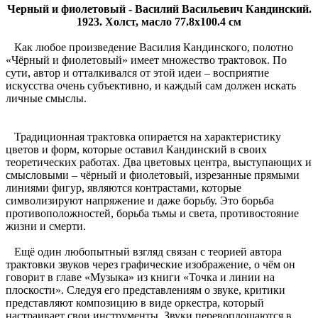
Черный и фиолетовый - Василий Васильевич Кандинский.
1923. Холст, масло 77.8x100.4 см
Как любое произведение Василия Кандинского, полотно
«Чёрный и фиолетовый» имеет множество трактовок. По
сути, автор и отталкивался от этой идеи – восприятие
искусства очень субъективно, и каждый сам должен искать
личные смыслы.
Традиционная трактовка опирается на характеристику
цветов и форм, которые оставил Кандинский в своих
теоретических работах. Два цветовых центра, выступающих и
смысловыми – чёрный и фиолетовый, изрезанные прямыми
линиями фигур, являются контрастами, которые
символизируют напряжение и даже борьбу. Это борьба
противоположностей, борьба тьмы и света, противостояние
жизни и смерти.
Ещё один любопытный взгляд связан с теорией автора
трактовки звуков через графические изображение, о чём он
говорит в главе «Музыка» из книги «Точка и линии на
плоскости». Следуя его представлениям о звуке, критики
представляют композицию в виде оркестра, который
настраивает свои инструменты. Звуки перевоплощаются в