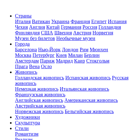
Страны
Италия
Ватикан
Украина
Франция
Египет
Испания
Чехия
Англия
Китай
Германия
Россия
Голландия
Финляндия
США
Швеция
Австрия
Норвегия
Музеи без билетов
Необычные музеи
Города
Барселона
Нью-Йорк
Лондон
Рим
Мюнхен
Москва
Петербург
Киев
Милан
Берлин
Амстердам
Париж
Мадрид
Каир
Стокгольм
Прага
Вена
Осло
Живопись
Голландская живопись
Испанская живопись
Русская
живопись
Немецкая живопись
Итальянская живопись
Французская живопись
Английская живопись
Американская живопись
Австрийская живопись
Норвежская живопись
Бельгийская живопись
Художники
Скульптура
Стили
Романтизм
Реализм