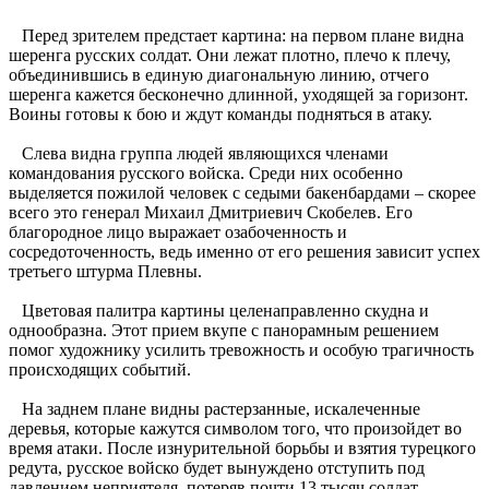
Перед зрителем предстает картина: на первом плане видна
шеренга русских солдат. Они лежат плотно, плечо к плечу,
объединившись в единую диагональную линию, отчего
шеренга кажется бесконечно длинной, уходящей за горизонт.
Воины готовы к бою и ждут команды подняться в атаку.
Слева видна группа людей являющихся членами
командования русского войска. Среди них особенно
выделяется пожилой человек с седыми бакенбардами – скорее
всего это генерал Михаил Дмитриевич Скобелев. Его
благородное лицо выражает озабоченность и
сосредоточенность, ведь именно от его решения зависит успех
третьего штурма Плевны.
Цветовая палитра картины целенаправленно скудна и
однообразна. Этот прием вкупе с панорамным решением
помог художнику усилить тревожность и особую трагичность
происходящих событий.
На заднем плане видны растерзанные, искалеченные
деревья, которые кажутся символом того, что произойдет во
время атаки. После изнурительной борьбы и взятия турецкого
редута, русское войско будет вынуждено отступить под
давлением неприятеля, потеряв почти 13 тысяч солдат.