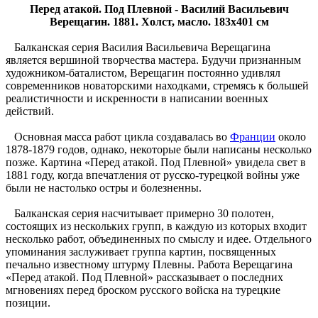
Перед атакой. Под Плевной - Василий Васильевич
Верещагин. 1881. Холст, масло. 183х401 см
Балканская серия Василия Васильевича Верещагина
является вершиной творчества мастера. Будучи признанным
художником-баталистом, Верещагин постоянно удивлял
современников новаторскими находками, стремясь к большей
реалистичности и искренности в написании военных
действий.
Основная масса работ цикла создавалась во
Франции
около
1878-1879 годов, однако, некоторые были написаны несколько
позже. Картина «Перед атакой. Под Плевной» увидела свет в
1881 году, когда впечатления от русско-турецкой войны уже
были не настолько остры и болезненны.
Балканская серия насчитывает примерно 30 полотен,
состоящих из нескольких групп, в каждую из которых входит
несколько работ, объединенных по смыслу и идее. Отдельного
упоминания заслуживает группа картин, посвященных
печально известному штурму Плевны. Работа Верещагина
«Перед атакой. Под Плевной» рассказывает о последних
мгновениях перед броском русского войска на турецкие
позиции.