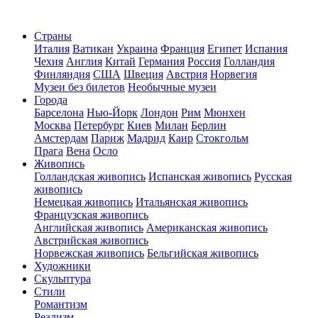
Страны
Италия
Ватикан
Украина
Франция
Египет
Испания
Чехия
Англия
Китай
Германия
Россия
Голландия
Финляндия
США
Швеция
Австрия
Норвегия
Музеи без билетов
Необычные музеи
Города
Барселона
Нью-Йорк
Лондон
Рим
Мюнхен
Москва
Петербург
Киев
Милан
Берлин
Амстердам
Париж
Мадрид
Каир
Стокгольм
Прага
Вена
Осло
Живопись
Голландская живопись
Испанская живопись
Русская
живопись
Немецкая живопись
Итальянская живопись
Французская живопись
Английская живопись
Американская живопись
Австрийская живопись
Норвежская живопись
Бельгийская живопись
Художники
Скульптура
Стили
Романтизм
Реализм