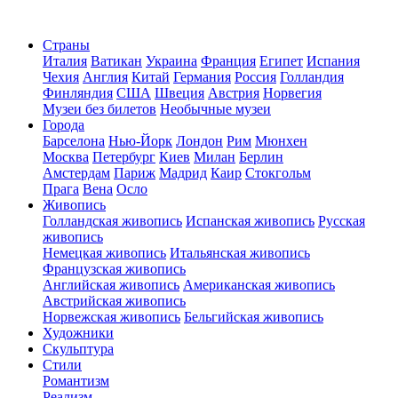
Страны
Италия
Ватикан
Украина
Франция
Египет
Испания
Чехия
Англия
Китай
Германия
Россия
Голландия
Финляндия
США
Швеция
Австрия
Норвегия
Музеи без билетов
Необычные музеи
Города
Барселона
Нью-Йорк
Лондон
Рим
Мюнхен
Москва
Петербург
Киев
Милан
Берлин
Амстердам
Париж
Мадрид
Каир
Стокгольм
Прага
Вена
Осло
Живопись
Голландская живопись
Испанская живопись
Русская
живопись
Немецкая живопись
Итальянская живопись
Французская живопись
Английская живопись
Американская живопись
Австрийская живопись
Норвежская живопись
Бельгийская живопись
Художники
Скульптура
Стили
Романтизм
Реализм