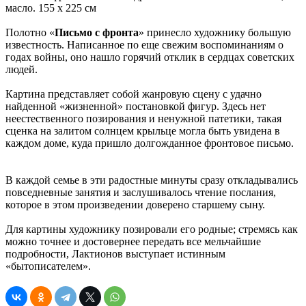
масло. 155 x 225 см
Полотно «
Письмо с фронта
» принесло художнику большую
известность. Написанное по еще свежим воспоминаниям о
годах войны, оно нашло горячий отклик в сердцах советских
людей.
Картина представляет собой жанровую сцену с удачно
найденной «жизненной» постановкой фигур. Здесь нет
неестественного позирования и ненужной патетики, такая
сценка на залитом солнцем крыльце могла быть увидена в
каждом доме, куда пришло долгожданное фронтовое письмо.
В каждой семье в эти радостные минуты сразу откладывались
повседневные занятия и заслушивалось чтение послания,
которое в этом произведении доверено старшему сыну.
Для картины художнику позировали его родные; стремясь как
можно точнее и достовернее передать все мельчайшие
подробности, Лактионов выступает истинным
«бытописателем».