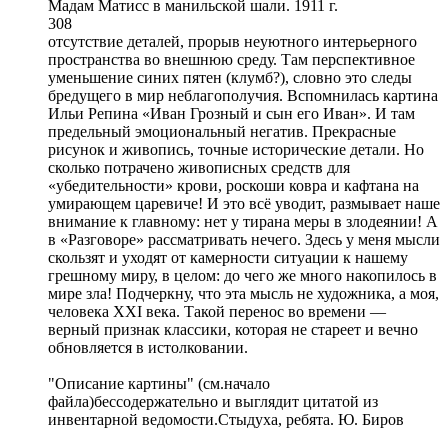
Мадам Матисс в манильской шали. 1911 г.
308
отсутствие деталей, прорыв неуютного интерьерного
пространства во внешнюю среду. Там перспективное
уменьшение синих пятен (клумб?), словно это следы
бредущего в мир неблагополучия. Вспомнилась картина
Ильи Репина «Иван Грозный и сын его Иван». И там
предельный эмоциональный негатив. Прекрасные
рисунок и живопись, точные исторические детали. Но
сколько потрачено живописных средств для
«убедительности» крови, роскоши ковра и кафтана на
умирающем царевиче! И это всё уводит, размывает наше
внимание к главному: нет у тирана меры в злодеянии! А
в «Разговоре» рассматривать нечего. Здесь у меня мысли
скользят и уходят от камерности ситуации к нашему
грешному миру, в целом: до чего же много накопилось в
мире зла! Подчеркну, что эта мысль не художника, а моя,
человека XXI века. Такой перенос во времени —
верный признак классики, которая не стареет и вечно
обновляется в истолковании.
"Описание картины" (см.начало
файла)бессодержательно и выглядит цитатой из
инвентарной ведомости.Стыдуха, ребята. Ю. Биров