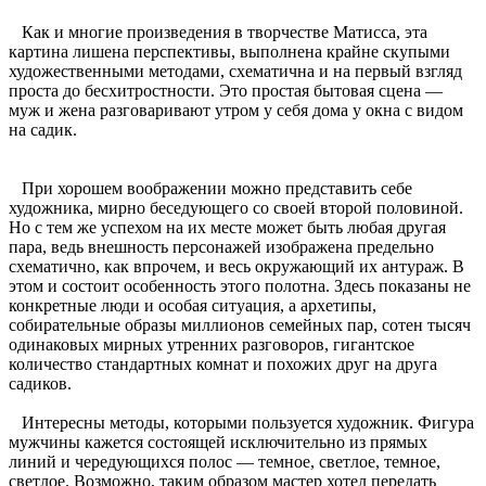
Как и многие произведения в творчестве Матисса, эта
картина лишена перспективы, выполнена крайне скупыми
художественными методами, схематична и на первый взгляд
проста до бесхитростности. Это простая бытовая сцена —
муж и жена разговаривают утром у себя дома у окна с видом
на садик.
При хорошем воображении можно представить себе
художника, мирно беседующего со своей второй половиной.
Но с тем же успехом на их месте может быть любая другая
пара, ведь внешность персонажей изображена предельно
схематично, как впрочем, и весь окружающий их антураж. В
этом и состоит особенность этого полотна. Здесь показаны не
конкретные люди и особая ситуация, а архетипы,
собирательные образы миллионов семейных пар, сотен тысяч
одинаковых мирных утренних разговоров, гигантское
количество стандартных комнат и похожих друг на друга
садиков.
Интересны методы, которыми пользуется художник. Фигура
мужчины кажется состоящей исключительно из прямых
линий и чередующихся полос — темное, светлое, темное,
светлое. Возможно, таким образом мастер хотел передать