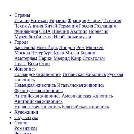
Страны
Италия
Ватикан
Украина
Франция
Египет
Испания
Чехия
Англия
Китай
Германия
Россия
Голландия
Финляндия
США
Швеция
Австрия
Норвегия
Музеи без билетов
Необычные музеи
Города
Барселона
Нью-Йорк
Лондон
Рим
Мюнхен
Москва
Петербург
Киев
Милан
Берлин
Амстердам
Париж
Мадрид
Каир
Стокгольм
Прага
Вена
Осло
Живопись
Голландская живопись
Испанская живопись
Русская
живопись
Немецкая живопись
Итальянская живопись
Французская живопись
Английская живопись
Американская живопись
Австрийская живопись
Норвежская живопись
Бельгийская живопись
Художники
Скульптура
Стили
Романтизм
Реализм