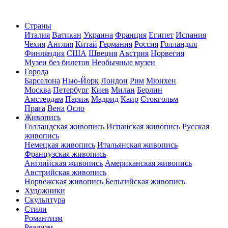
Страны
Италия
Ватикан
Украина
Франция
Египет
Испания
Чехия
Англия
Китай
Германия
Россия
Голландия
Финляндия
США
Швеция
Австрия
Норвегия
Музеи без билетов
Необычные музеи
Города
Барселона
Нью-Йорк
Лондон
Рим
Мюнхен
Москва
Петербург
Киев
Милан
Берлин
Амстердам
Париж
Мадрид
Каир
Стокгольм
Прага
Вена
Осло
Живопись
Голландская живопись
Испанская живопись
Русская
живопись
Немецкая живопись
Итальянская живопись
Французская живопись
Английская живопись
Американская живопись
Австрийская живопись
Норвежская живопись
Бельгийская живопись
Художники
Скульптура
Стили
Романтизм
Реализм