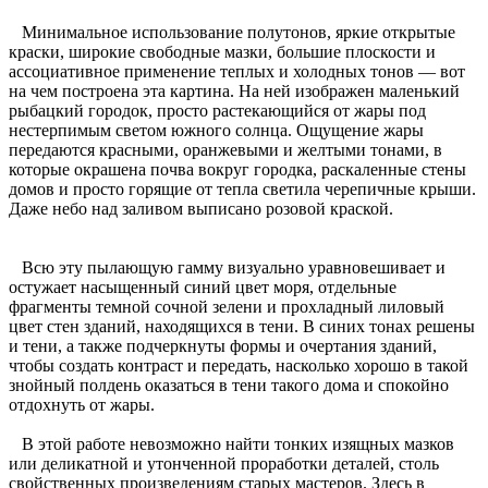
Минимальное использование полутонов, яркие открытые
краски, широкие свободные мазки, большие плоскости и
ассоциативное применение теплых и холодных тонов — вот
на чем построена эта картина. На ней изображен маленький
рыбацкий городок, просто растекающийся от жары под
нестерпимым светом южного солнца. Ощущение жары
передаются красными, оранжевыми и желтыми тонами, в
которые окрашена почва вокруг городка, раскаленные стены
домов и просто горящие от тепла светила черепичные крыши.
Даже небо над заливом выписано розовой краской.
Всю эту пылающую гамму визуально уравновешивает и
остужает насыщенный синий цвет моря, отдельные
фрагменты темной сочной зелени и прохладный лиловый
цвет стен зданий, находящихся в тени. В синих тонах решены
и тени, а также подчеркнуты формы и очертания зданий,
чтобы создать контраст и передать, насколько хорошо в такой
знойный полдень оказаться в тени такого дома и спокойно
отдохнуть от жары.
В этой работе невозможно найти тонких изящных мазков
или деликатной и утонченной проработки деталей, столь
свойственных произведениям старых мастеров. Здесь в