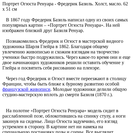
Портрет Огюста Ренуара - Фредерик Базиль. Холст, масло. 62
x 51 см
В 1867 году Фредерик Базиль написал одну из своих самых
популярных картин – «Портрет Огюста Ренуара». На ней
изображен близкий друг Базиля Ренуар.
Познакомились Фредерик и Огюст в мастерской видного
художника Шарля Глейра в 1862. Благодаря общему
увлечению живописью и схожим взглядам на творчество
ученики быстро подружились. Через какое-то время они и еще
двое начинающих художников решили оставить обучение у
Глейра и посвятить себя рисованию на пленэре.
Через год Фредерик и Огюст вместе переезжают в столицу
Франции, чтобы быть ближе к бурному развитию особой
французской живописи
. Молодые художники делили общую
студию-мастерскую вплоть до смерти Базиля (1870 г.).
На полотне «Портрет Огюста Ренуара» модель сидит в
расслабленной позе, облокотившись на спинку стулу, а ноги
закинув на сиденье. Лицо Огюста задумчиво, его взгляд
устремлен в сторону. В картине нет ни намека на
специальную постановку позы и сцены. Все выглядит