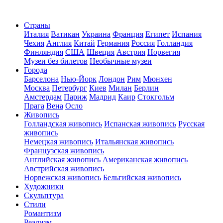
Страны
Италия
Ватикан
Украина
Франция
Египет
Испания
Чехия
Англия
Китай
Германия
Россия
Голландия
Финляндия
США
Швеция
Австрия
Норвегия
Музеи без билетов
Необычные музеи
Города
Барселона
Нью-Йорк
Лондон
Рим
Мюнхен
Москва
Петербург
Киев
Милан
Берлин
Амстердам
Париж
Мадрид
Каир
Стокгольм
Прага
Вена
Осло
Живопись
Голландская живопись
Испанская живопись
Русская
живопись
Немецкая живопись
Итальянская живопись
Французская живопись
Английская живопись
Американская живопись
Австрийская живопись
Норвежская живопись
Бельгийская живопись
Художники
Скульптура
Стили
Романтизм
Реализм