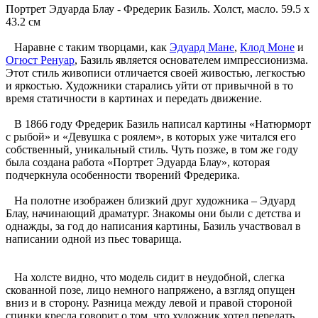
Портрет Эдуарда Блау - Фредерик Базиль. Холст, масло. 59.5 x
43.2 см
Наравне с таким творцами, как
Эдуард Мане
,
Клод Моне
и
Огюст Ренуар
, Базиль является основателем импрессионизма.
Этот стиль живописи отличается своей живостью, легкостью
и яркостью. Художники старались уйти от привычной в то
время статичности в картинах и передать движение.
В 1866 году Фредерик Базиль написал картины «Натюрморт
с рыбой» и «Девушка с роялем», в которых уже читался его
собственный, уникальный стиль. Чуть позже, в том же году
была создана работа «Портрет Эдуарда Блау», которая
подчеркнула особенности творений Фредерика.
На полотне изображен близкий друг художника – Эдуард
Блау, начинающий драматург. Знакомы они были с детства и
однажды, за год до написания картины, Базиль участвовал в
написании одной из пьес товарища.
На холсте видно, что модель сидит в неудобной, слегка
скованной позе, лицо немного напряжено, а взгляд опущен
вниз и в сторону. Разница между левой и правой стороной
спинки кресла говорит о том, что художник хотел передать