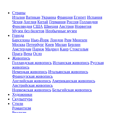
Страны
Италия
Ватикан
Украина
Франция
Египет
Испания
Чехия
Англия
Китай
Германия
Россия
Голландия
Финляндия
США
Швеция
Австрия
Норвегия
Музеи без билетов
Необычные музеи
Города
Барселона
Нью-Йорк
Лондон
Рим
Мюнхен
Москва
Петербург
Киев
Милан
Берлин
Амстердам
Париж
Мадрид
Каир
Стокгольм
Прага
Вена
Осло
Живопись
Голландская живопись
Испанская живопись
Русская
живопись
Немецкая живопись
Итальянская живопись
Французская живопись
Английская живопись
Американская живопись
Австрийская живопись
Норвежская живопись
Бельгийская живопись
Художники
Скульптура
Стили
Романтизм
Реализм