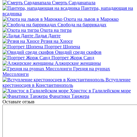
Смерть Сарданапала
Пантера, нападающая на
всадника
Охота на львов в Марокко
Свобода на баррикадах
Охота на тигра
Ладья Данте
Резня на Хиосе
Портрет Шопена
Овидий среди скифов
Портрет Жорж Санд
Алжирские женщины
Греция на руинах
Миссолонги
Вступление
крестоносцев в Константинополь
Христос в Галилейском море
Фанатики Танжера
Оставьте отзыв