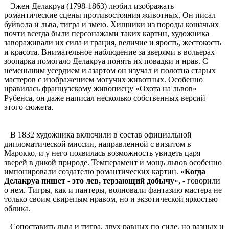
Эжен Делакруа (1798-1863) любил изображать
романтические сцены противостояния животных. Он писал
буйвола и льва, тигра и змею. Хищники из породы кошачьих
почти всегда были персонажами таких картин, художника
завораживали их сила и грация, величие и ярость, жестокость
и красота. Внимательное наблюдение за зверями в вольерах
зоопарка помогало Делакруа понять их повадки и нрав. С
неменьшим усердием и азартом он изучал и полотна старых
мастеров с изображением могучих животных. Особенно
нравилась французскому живописцу «Охота на львов»
Рубенса, он даже написал несколько собственных версий
этого сюжета.
В 1832 художника включили в состав официальной
дипломатической миссии, направленной с визитом в
Марокко, и у него появилась возможность увидеть царя
зверей в дикой природе. Темперамент и мощь львов особенно
импонировали создателю романтических картин. «
Когда
Делакруа пишет - это лев, терзающий добычу
», - говорили
о нем. Тигры, как и пантеры, волновали фантазию мастера не
только своим свирепым нравом, но и экзотической яркостью
облика.
Сопоставить льва и тигра, двух равных по силе, но разных и