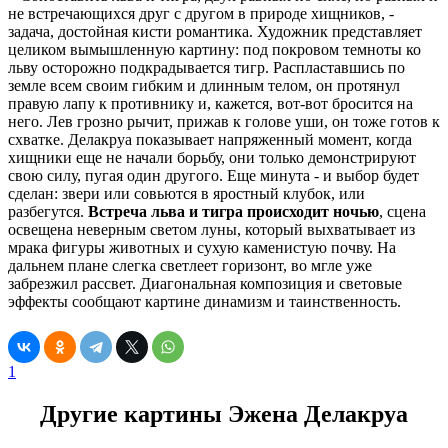
не встречающихся друг с другом в природе хищников, -
задача, достойная кисти романтика. Художник представляет
целиком вымышленную картину: под покровом темноты ко
льву осторожно подкрадывается тигр. Распластавшись по
земле всем своим гибким и длинным телом, он протянул
правую лапу к противнику и, кажется, вот-вот бросится на
него. Лев грозно рычит, прижав к голове уши, он тоже готов к
схватке. Делакруа показывает напряженный момент, когда
хищники еще не начали борьбу, они только демонстрируют
свою силу, пугая один другого. Еще минута - и выбор будет
сделан: звери или совьются в яростный клубок, или
разбегутся.
Встреча льва и тигра происходит ночью
, сцена
освещена неверным светом луны, который выхватывает из
мрака фигуры животных и сухую каменистую почву. На
дальнем плане слегка светлеет горизонт, во мгле уже
забрезжил рассвет. Диагональная композиция и световые
эффекты сообщают картине динамизм и таинственность.
1
Другие картины Эжена Делакруа