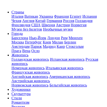
Страны
Италия
Ватикан
Украина
Франция
Египет
Испания
Чехия
Англия
Китай
Германия
Россия
Голландия
Финляндия
США
Швеция
Австрия
Норвегия
Музеи без билетов
Необычные музеи
Города
Барселона
Нью-Йорк
Лондон
Рим
Мюнхен
Москва
Петербург
Киев
Милан
Берлин
Амстердам
Париж
Мадрид
Каир
Стокгольм
Прага
Вена
Осло
Живопись
Голландская живопись
Испанская живопись
Русская
живопись
Немецкая живопись
Итальянская живопись
Французская живопись
Английская живопись
Американская живопись
Австрийская живопись
Норвежская живопись
Бельгийская живопись
Художники
Скульптура
Стили
Романтизм
Реализм