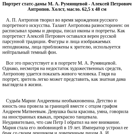
Портрет статс-дамы М. А. Румянцевой - Алексей Петрович
Антропов. Холст, масло. 62,5 x 48 см
А. П. Антропов творил во время зарождения русского
портретного искусства. Талант Антропова разносторонен: он
расписывал храмы и дворцы, писал иконы и портреты. Как
портретист Алексей Петрович оставался верен русской
парсунной традиции. Фигуры и лица изображаемых
неподвижны, лица приближены к зрителю, используется
нейтральный темный фон.
Все это присутствует и в портрете М. А. Румянцевой.
Однако, несмотря на недостаток художественных средств,
Антропову удается показать живого человека. Глядя на
портрет, зритель легко может представить, как знатная дама
выглядела в жизни.
Судьба Марии Андреевны необыкновенна. Детство и
юность она провела за границей вместе с отцом графом
Андреем Матвеевым. Девушка была красива, умна, говорила
на иностранных языках, прекрасно танцевала.
Неудивительно, что сам Петр I обратил на нее внимание.
Мария стала его любовницей в 19 лет. Император устроил ее
брак со своим денщиком и доверенным лицом А. И.