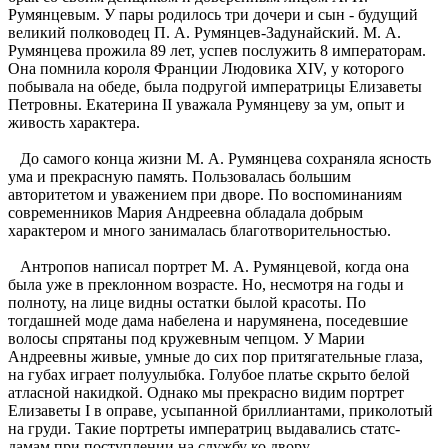
Румянцевым. У пары родилось три дочери и сын - будущий
великий полководец П. А. Румянцев-Задунайский. М. А.
Румянцева прожила 89 лет, успев послужить 8 императорам.
Она помнила короля Франции Людовика XIV, у которого
побывала на обеде, была подругой императрицы Елизаветы
Петровны. Екатерина II уважала Румянцеву за ум, опыт и
живость характера.
До самого конца жизни М. А. Румянцева сохраняла ясность
ума и прекрасную память. Пользовалась большим
авторитетом и уважением при дворе. По воспоминаниям
современников Мария Андреевна обладала добрым
характером и много занималась благотворительностью.
Антропов написал портрет М. А. Румянцевой, когда она
была уже в преклонном возрасте. Но, несмотря на годы и
полноту, на лице видны остатки былой красоты. По
тогдашней моде дама набелена и нарумянена, поседевшие
волосы спрятаны под кружевным чепцом. У Марии
Андреевны живые, умные до сих пор притягательные глаза,
на губах играет полуулыбка. Голубое платье скрыто белой
атласной накидкой. Однако мы прекрасно видим портрет
Елизаветы I в оправе, усыпанной бриллиантами, приколотый
на груди. Такие портреты императриц выдавались статс-
дамам при поступлении на службу ко двору.