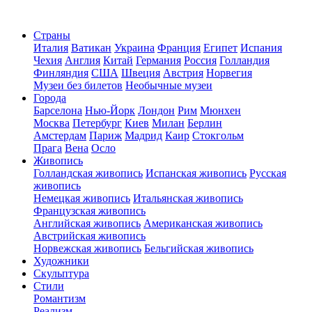
Страны
Италия
Ватикан
Украина
Франция
Египет
Испания
Чехия
Англия
Китай
Германия
Россия
Голландия
Финляндия
США
Швеция
Австрия
Норвегия
Музеи без билетов
Необычные музеи
Города
Барселона
Нью-Йорк
Лондон
Рим
Мюнхен
Москва
Петербург
Киев
Милан
Берлин
Амстердам
Париж
Мадрид
Каир
Стокгольм
Прага
Вена
Осло
Живопись
Голландская живопись
Испанская живопись
Русская
живопись
Немецкая живопись
Итальянская живопись
Французская живопись
Английская живопись
Американская живопись
Австрийская живопись
Норвежская живопись
Бельгийская живопись
Художники
Скульптура
Стили
Романтизм
Реализм