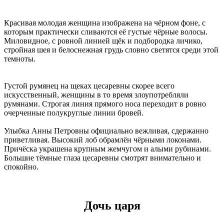
Красивая молодая женщина изображена на чёрном фоне, с
которым практически сливаются её густые чёрные волосы.
Миловидное, с ровной линией щёк и подбородка личико,
стройная шея и белоснежная грудь словно светятся среди этой
темноты.
Густой румянец на щеках цесаревны скорее всего
искусственный, женщины в то время злоупотребляли
румянами. Строгая линия прямого носа переходит в ровно
очерченные полукруглые линии бровей.
Улыбка Анны Петровны официально вежливая, сдержанно
приветливая. Высокий лоб обрамлён чёрными локонами.
Причёска украшена крупным жемчугом и алыми рубинами.
Большие тёмные глаза цесаревны смотрят внимательно и
спокойно.
Дочь царя