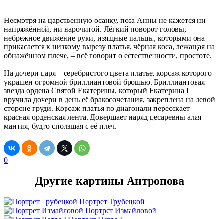
Несмотря на царственную осанку, поза Анны не кажется ни
напряжённой, ни нарочитой. Лёгкий поворот головы,
небрежное движение руки, изящные пальцы, которыми она
прикасается к низкому вырезу платья, чёрная коса, лежащая на
обнажённом плече, – всё говорит о естественности, простоте.
На дочери царя – серебристого цвета платье, корсаж которого
украшен огромной бриллиантовой брошью. Бриллиантовая
звезда ордена Святой Екатерины, который Екатерина I
вручила дочери в день её бракосочетания, закреплена на левой
стороне груди. Корсаж платья по диагонали пересекает
красная орденская лента. Довершает наряд цесаревны алая
мантия, будто сползшая с её плеч.
0
Другие картины Антропова
Портрет Трубецкой
Портрет Измайловой