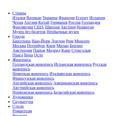
Страны
Италия
Ватикан
Украина
Франция
Египет
Испания
Чехия
Англия
Китай
Германия
Россия
Голландия
Финляндия
США
Швеция
Австрия
Норвегия
Музеи без билетов
Необычные музеи
Города
Барселона
Нью-Йорк
Лондон
Рим
Мюнхен
Москва
Петербург
Киев
Милан
Берлин
Амстердам
Париж
Мадрид
Каир
Стокгольм
Прага
Вена
Осло
Живопись
Голландская живопись
Испанская живопись
Русская
живопись
Немецкая живопись
Итальянская живопись
Французская живопись
Английская живопись
Американская живопись
Австрийская живопись
Норвежская живопись
Бельгийская живопись
Художники
Скульптура
Стили
Романтизм
Реализм