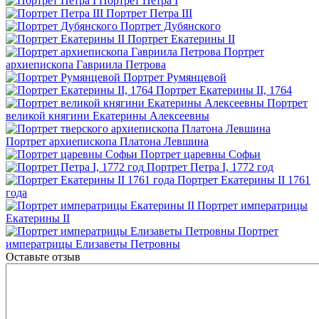
Портрет Петра I
Портрет Петра III
Портрет Дубянского
Портрет Екатерины II
Портрет
архиепископа Гавриила Петрова
Портрет Румянцевой
Портрет Екатерины II, 1764
Портрет
великой княгини Екатерины Алексеевны
Портрет архиепископа Платона Левшина
Портрет царевны Софьи
Портрет Петра I, 1772 год
Портрет Екатерины II 1761
года
Портрет императрицы
Екатерины II
Портрет
императрицы Елизаветы Петровны
Оставьте отзыв