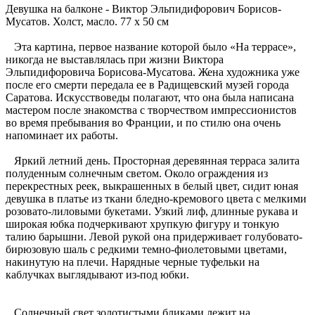
Девушка на балконе - Виктор Эльпидифорович Борисов-
Мусатов. Холст, масло. 77 x 50 см
Эта картина, первое название которой было «На террасе»,
никогда не выставлялась при жизни Виктора
Эльпидифоровича Борисова-Мусатова. Жена художника уже
после его смерти передала ее в Радищевский музей города
Саратова. Искусствоведы полагают, что она была написана
мастером после знакомства с творчеством импрессионистов
во время пребывания во Франции, и по стилю она очень
напоминает их работы.
Яркий летний день. Просторная деревянная терраса залита
полуденным солнечным светом. Около ограждения из
перекрестных реек, выкрашенных в белый цвет, сидит юная
девушка в платье из ткани бледно-кремового цвета с мелкими
розовато-лиловыми букетами. Узкий лиф, длинные рукава и
широкая юбка подчеркивают хрупкую фигуру и тонкую
талию барышни. Левой рукой она придерживает голубовато-
бирюзовую шаль с редкими темно-фиолетовыми цветами,
накинутую на плечи. Нарядные черные туфельки на
каблучках выглядывают из-под юбки.
Солнечный свет золотистыми бликами лежит на