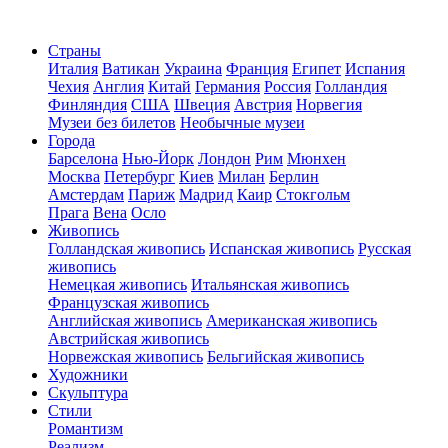
Страны
Италия
Ватикан
Украина
Франция
Египет
Испания
Чехия
Англия
Китай
Германия
Россия
Голландия
Финляндия
США
Швеция
Австрия
Норвегия
Музеи без билетов
Необычные музеи
Города
Барселона
Нью-Йорк
Лондон
Рим
Мюнхен
Москва
Петербург
Киев
Милан
Берлин
Амстердам
Париж
Мадрид
Каир
Стокгольм
Прага
Вена
Осло
Живопись
Голландская живопись
Испанская живопись
Русская
живопись
Немецкая живопись
Итальянская живопись
Французская живопись
Английская живопись
Американская живопись
Австрийская живопись
Норвежская живопись
Бельгийская живопись
Художники
Скульптура
Стили
Романтизм
Реализм