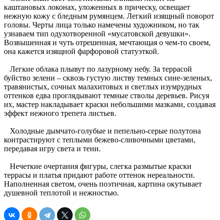
каштановых локонах, уложенных в прическу, освещает
нежную кожу с бледным румянцем. Легкий изящный поворот
головы. Черты лица только намечены художником, но так
узнаваем тип одухотворенной «мусатовской девушки».
Возвышенная и чуть отрешенная, мечтающая о чем-то своем,
она кажется изящной фарфоровой статуэткой.
Легкие облака плывут по лазурному небу. За террасой
буйство зелени – сквозь густую листву темных сине-зеленых,
травянистых, сочных малахитовых и светлых изумрудных
оттенков едва проглядывают темные стволы деревьев. Рисуя
их, мастер накладывает краски небольшими мазками, создавая
эффект нежного трепета листьев.
Холодные дымчато-голубые и пепельно-серые полутона
контрастируют с теплыми бежево-сливочными цветами,
передавая игру света и тени.
Нечеткие очертания фигуры, слегка размытые краски
террасы и платья придают работе оттенок нереальности.
Наполненная светом, очень поэтичная, картина окутывает
душевной теплотой и нежностью.