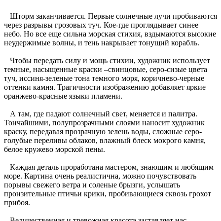
Шторм заканчивается. Первые солнечные лучи пробиваются
через разрывы грозовых туч. Кое-где проглядывает синее
небо. Но все еще сильна морская стихия, вздымаются высокие
неудержимые волны, и тень накрывает тонущий корабль.
Чтобы передать силу и мощь стихии, художник использует
темные, насыщенные краски –свинцовые, серо-сизые цвета
туч, иссиня-зеленые тона темного моря, коричнево-черные
оттенки камня. Трагичности изображению добавляет яркие
оранжево-красные языки пламени.
А там, где падают солнечный свет, меняется и палитра.
Тончайшими, полупрозрачными слоями наносит художник
краску, передавая прозрачную зелень воды, сложные серо-
голубые переливы облаков, влажный блеск мокрого камня,
белое кружево морской пены.
Каждая деталь проработана мастером, знающим и любящим
море. Картина очень реалистична, можно почувствовать
порывы свежего ветра и соленые брызги, услышать
пронзительные птичьи крики, пробивающиеся сквозь грохот
прибоя.
Величественная и тревожная красота заставляет нас