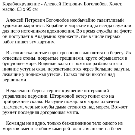
Кораблекрушение - Алексей Петрович Боголюбов. Холст,
масло. 63 x 95 см
Алексей Петрович Боголюбов необычайно талантливый
художник-маринист. Корабли и морские виды всегда служили
для него источником вдохновения. Во время службы на флоте
он поступает в Академию художеств, где в числе первых
работ пишет эту картину.
Высокие скалистые горы грозно возвышаются на берегу. Их
отвесные стены, покрытые трещинами, круто обрываются в
бушующее море. Водяные валы с грохотом разбиваются о
нижние уступы скал, перекатываются через большие валуны,
лежащие у подножья утесов. Только чайки вьются над
вершинами.
Недалеко от берега терпит крушение потерявший
управление парусник. Штормовой ветер гонит его на
прибрежные скалы. На судне пожар: вся корма охвачена
пламенем, черные клубы дыма стелются над морем. Вот-вот
рухнет последняя догорающая мачта.
Команды не видно, только безжизненное тело одного из
моряков вместе с обломками рей волны вынесли на берег.