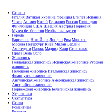
Страны
Италия
Ватикан
Украина
Франция
Египет
Испания
Чехия
Англия
Китай
Германия
Россия
Голландия
Финляндия
США
Швеция
Австрия
Норвегия
Музеи без билетов
Необычные музеи
Города
Барселона
Нью-Йорк
Лондон
Рим
Мюнхен
Москва
Петербург
Киев
Милан
Берлин
Амстердам
Париж
Мадрид
Каир
Стокгольм
Прага
Вена
Осло
Живопись
Голландская живопись
Испанская живопись
Русская
живопись
Немецкая живопись
Итальянская живопись
Французская живопись
Английская живопись
Американская живопись
Австрийская живопись
Норвежская живопись
Бельгийская живопись
Художники
Скульптура
Стили
Романтизм
Реализм