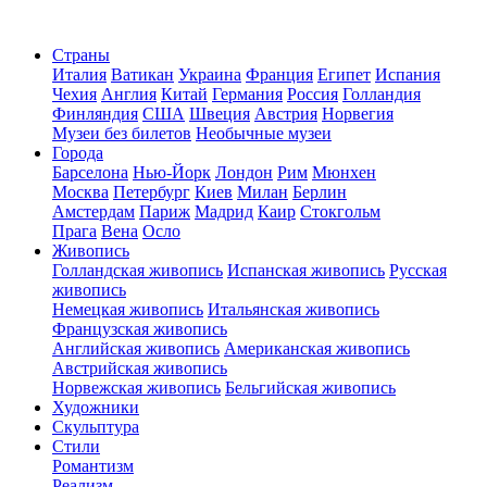
Страны
Италия
Ватикан
Украина
Франция
Египет
Испания
Чехия
Англия
Китай
Германия
Россия
Голландия
Финляндия
США
Швеция
Австрия
Норвегия
Музеи без билетов
Необычные музеи
Города
Барселона
Нью-Йорк
Лондон
Рим
Мюнхен
Москва
Петербург
Киев
Милан
Берлин
Амстердам
Париж
Мадрид
Каир
Стокгольм
Прага
Вена
Осло
Живопись
Голландская живопись
Испанская живопись
Русская
живопись
Немецкая живопись
Итальянская живопись
Французская живопись
Английская живопись
Американская живопись
Австрийская живопись
Норвежская живопись
Бельгийская живопись
Художники
Скульптура
Стили
Романтизм
Реализм