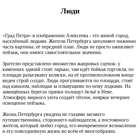
Люди
«Град Петра» в изображении Алексеева - это живой город,
населённый людьми. Жители Петербурга заполняют нижнюю
часть картины, её передний план. Люди не просто оживляют
пейзаж, они имеют самостоятельное значение.
Зрителю представлено множество жанровых сценок: у
каменных зданий стоят ларьки, там идёт бойкая торговля, по
площади разъезжают коляски, на её противоположном конце
виден строй солдат. Люди прогуливаются по площади, стоят
над каналом, наблюдая за плывущими по нему лодками. На
замощённых берегах прачки полощут бельё в Неве.
Атмосферу мирного уюта создаёт тёплое, неяркое вечернее
освещение пейзажа.
Жизнь Петербурга увидена не глазами заезжего
путешественника, стороннего наблюдателя, а постоянного
жителя, который любит город, его вневременное великолепие
и его повседневную жизнь во всём её многообразии.