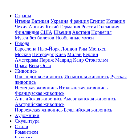
Страны
Италия
Ватикан
Украина
Франция
Египет
Испания
Чехия
Англия
Китай
Германия
Россия
Голландия
Финляндия
США
Швеция
Австрия
Норвегия
Музеи без билетов
Необычные музеи
Города
Барселона
Нью-Йорк
Лондон
Рим
Мюнхен
Москва
Петербург
Киев
Милан
Берлин
Амстердам
Париж
Мадрид
Каир
Стокгольм
Прага
Вена
Осло
Живопись
Голландская живопись
Испанская живопись
Русская
живопись
Немецкая живопись
Итальянская живопись
Французская живопись
Английская живопись
Американская живопись
Австрийская живопись
Норвежская живопись
Бельгийская живопись
Художники
Скульптура
Стили
Романтизм
Реализм