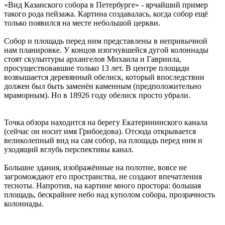
«Вид Казанского собора в Петербурге» - ярчайший пример
такого рода пейзажа. Картина создавалась, когда собор ещё
только появился на месте небольшой церкви.
Собор и площадь перед ним представлены в непривычной
нам планировке. У концов изогнувшейся дугой колоннады
стоят скульптуры архангелов Михаила и Гавриила,
просуществовавшие только 13 лет. В центре площади
возвышается деревянный обелиск, который впоследствии
должен был быть заменён каменным (предположительно
мраморным). Но в 18926 году обелиск просто убрали.
Точка обзора находится на берегу Екатерининского канала
(сейчас он носит имя Грибоедова). Отсюда открывается
великолепный вид на сам собор, на площадь перед ним и
уходящий вглубь перспективы канал.
Большие здания, изображённые на полотне, вовсе не
загромождают его пространства, не создают впечатления
тесноты. Напротив, на картине много простора: большая
площадь, бескрайнее небо над куполом собора, прозрачность
колоннады.