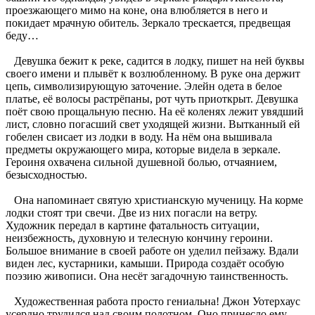
проезжающего мимо на коне, она влюбляется в него и
покидает мрачную обитель. Зеркало трескается, предвещая
беду…
Девушка бежит к реке, садится в лодку, пишет на ней буквы
своего имени и плывёт к возлюбленному. В руке она держит
цепь, символизирующую заточение. Элейн одета в белое
платье, её волосы растрёпаны, рот чуть приоткрыт. Девушка
поёт свою прощальную песню. На её коленях лежит увядший
лист, словно погасший свет уходящей жизни. Вытканный ей
гобелен свисает из лодки в воду. На нём она вышивала
предметы окружающего мира, которые видела в зеркале.
Героиня охвачена сильной душевной болью, отчаянием,
безысходностью.
Она напоминает святую христианскую мученицу. На корме
лодки стоят три свечи. Две из них погасли на ветру.
Художник передал в картине фатальность ситуации,
неизбежность, духовную и телесную кончину героини.
Большое внимание в своей работе он уделил пейзажу. Вдали
виден лес, кустарники, камыши. Природа создаёт особую
поэзию живописи. Она несёт загадочную таинственность.
Художественная работа просто гениальна! Джон Уотерхаус
усердно трудился над своим полотном. Оно принесло ему