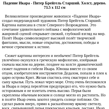
Падение Икара - Питер Брейгель Старший. Холст, дерево.
73.5 x 112 см
Великолепное произведение живописи «Падение Икара»
создал нидерландский художник Питер Брейгель Старший.
Картина написана в стиле Северного Возрождения. Это
сочетание удивительного пейзажа с мифологической
жанровой сценой открывает свежий, глубокий взгляд на мир.
Полёт Икара символизирует высокий полёт творческой
фантазии, мысли, новые открытия, достижения, победы и
вечное стремление к истине.
Сюжет картины интересен и необычен! Питер Брейгель
увлечённо окунулся в греческую мифологию, изображая
сначала маслом на дереве, позднее на холсте драматический
сюжет падения и гибели Икара. Юноша вместе со своим
отцом, изобретателем инструментов Дедалом, попали в плен к
царю острова Крит. Желая спастись отец смастерил себе и
сыну крылья. Путь лежал через море. Отец очень беспокоился
за Икара и перед перелётом предупредил его, что нужно быть
осторожным и не взлетать очень высоко. Перья были
скреплены обычным воском и солнце могло их растопить. Но
в полёте Икар очень захотел увидеть солнце поближе. Он
сделал рывок вверх, прямо к раскалённому яркому светилу,
воск, связывавший перья прекрасных крыльев, растаял, Икар