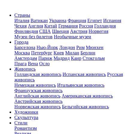
Страны
Италия
Ватикан
Украина
Франция
Египет
Испания
Чехия
Англия
Китай
Германия
Россия
Голландия
Финляндия
США
Швеция
Австрия
Норвегия
Музеи без билетов
Необычные музеи
Города
Барселона
Нью-Йорк
Лондон
Рим
Мюнхен
Москва
Петербург
Киев
Милан
Берлин
Амстердам
Париж
Мадрид
Каир
Стокгольм
Прага
Вена
Осло
Живопись
Голландская живопись
Испанская живопись
Русская
живопись
Немецкая живопись
Итальянская живопись
Французская живопись
Английская живопись
Американская живопись
Австрийская живопись
Норвежская живопись
Бельгийская живопись
Художники
Скульптура
Стили
Романтизм
Реализм