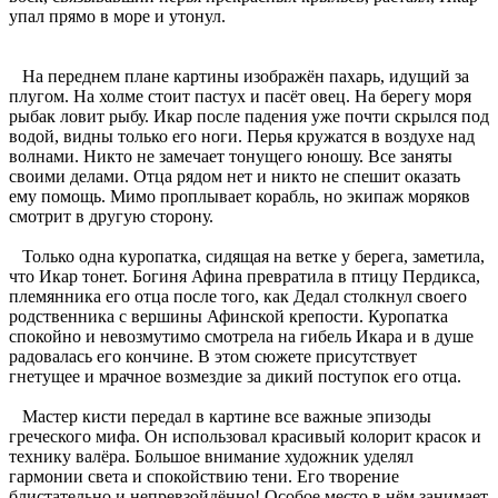
упал прямо в море и утонул.
На переднем плане картины изображён пахарь, идущий за
плугом. На холме стоит пастух и пасёт овец. На берегу моря
рыбак ловит рыбу. Икар после падения уже почти скрылся под
водой, видны только его ноги. Перья кружатся в воздухе над
волнами. Никто не замечает тонущего юношу. Все заняты
своими делами. Отца рядом нет и никто не спешит оказать
ему помощь. Мимо проплывает корабль, но экипаж моряков
смотрит в другую сторону.
Только одна куропатка, сидящая на ветке у берега, заметила,
что Икар тонет. Богиня Афина превратила в птицу Пердикса,
племянника его отца после того, как Дедал столкнул своего
родственника с вершины Афинской крепости. Куропатка
спокойно и невозмутимо смотрела на гибель Икара и в душе
радовалась его кончине. В этом сюжете присутствует
гнетущее и мрачное возмездие за дикий поступок его отца.
Мастер кисти передал в картине все важные эпизоды
греческого мифа. Он использовал красивый колорит красок и
технику валёра. Большое внимание художник уделял
гармонии света и спокойствию тени. Его творение
блистательно и непревзойдённо! Особое место в нём занимает