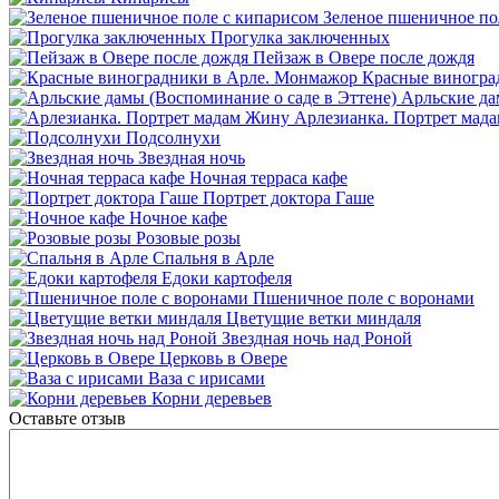
Зеленое пшеничное по
Прогулка заключенных
Пейзаж в Овере после дождя
Красные виногра
Арльские да
Арлезианка. Портрет мад
Подсолнухи
Звездная ночь
Ночная терраса кафе
Портрет доктора Гаше
Ночное кафе
Розовые розы
Спальня в Арле
Едоки картофеля
Пшеничное поле с воронами
Цветущие ветки миндаля
Звездная ночь над Роной
Церковь в Овере
Ваза с ирисами
Корни деревьев
Оставьте отзыв