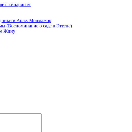
ле с кипарисом
дники в Арле. Монмажор
мы (Воспоминание о саде в Эттене)
ам Жину