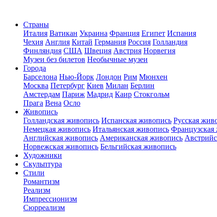
Страны
Италия
Ватикан
Украина
Франция
Египет
Испания
Чехия
Англия
Китай
Германия
Россия
Голландия
Финляндия
США
Швеция
Австрия
Норвегия
Музеи без билетов
Необычные музеи
Города
Барселона
Нью-Йорк
Лондон
Рим
Мюнхен
Москва
Петербург
Киев
Милан
Берлин
Амстердам
Париж
Мадрид
Каир
Стокгольм
Прага
Вена
Осло
Живопись
Голландская живопись
Испанская живопись
Русская жив
Немецкая живопись
Итальянская живопись
Французская
Английская живопись
Американская живопись
Австрийс
Норвежская живопись
Бельгийская живопись
Художники
Скульптура
Стили
Романтизм
Реализм
Импрессионизм
Сюрреализм