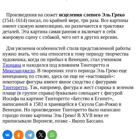
Произведения на сюжет
исцеления слепого Эль Греко
(1541-1614) писал, по крайней мере, три раза. Все картины
имеют схожую композицию, но различаются в трактовке
деталей. Эта картина самая ранняя и включает в себя
жанровую сцену с собакой, чего нет в других версиях.
Для уяснения особенностей стиля представленной работы
нужно знать, что она относится к тому периоду творчества
художника, когда он прибыл в Венецию, стал учеником
Тициана
и находился под влиянием Тинторетто и
Микеланджело
. В творениях этого периода Эль Греко еще
венецианец по стилю, здесь он еще не «настоящий»:
некоторые фигуры имеют явное сходство с фигурами
Тинторетто
. Так, например, фигура и жест старика в зеленом
плаще (в группе справа) буквально совпадает с фигурой
Иосифа на картине Тинторетто «Бегство в Египет»,
написанной в 1583 и хранящейся в Скуола Сан-Рокко в
Венеции. Но произведение Тинторетто было написано
гораздо позже картины Эль Греко! В XVII веке ее
приписывали Веронезе, позже - Якопо Бассано.