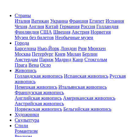
Страны
Италия
Ватикан
Украина
Франция
Египет
Испания
Чехия
Англия
Китай
Германия
Россия
Голландия
Финляндия
США
Швеция
Австрия
Норвегия
Музеи без билетов
Необычные музеи
Города
Барселона
Нью-Йорк
Лондон
Рим
Мюнхен
Москва
Петербург
Киев
Милан
Берлин
Амстердам
Париж
Мадрид
Каир
Стокгольм
Прага
Вена
Осло
Живопись
Голландская живопись
Испанская живопись
Русская
живопись
Немецкая живопись
Итальянская живопись
Французская живопись
Английская живопись
Американская живопись
Австрийская живопись
Норвежская живопись
Бельгийская живопись
Художники
Скульптура
Стили
Романтизм
Реализм