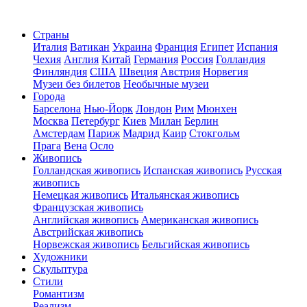
Страны
Италия
Ватикан
Украина
Франция
Египет
Испания
Чехия
Англия
Китай
Германия
Россия
Голландия
Финляндия
США
Швеция
Австрия
Норвегия
Музеи без билетов
Необычные музеи
Города
Барселона
Нью-Йорк
Лондон
Рим
Мюнхен
Москва
Петербург
Киев
Милан
Берлин
Амстердам
Париж
Мадрид
Каир
Стокгольм
Прага
Вена
Осло
Живопись
Голландская живопись
Испанская живопись
Русская
живопись
Немецкая живопись
Итальянская живопись
Французская живопись
Английская живопись
Американская живопись
Австрийская живопись
Норвежская живопись
Бельгийская живопись
Художники
Скульптура
Стили
Романтизм
Реализм