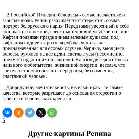
В Российской Империи белорусы - самые несчастные и
забитые люди. Репин разрушает этот стереотип, создав
портрет белорусского парня. Перед нами уверенный в себе
юноша с осторожной, слегка застенчивой улыбкой на лице.
Кафтан подвязан праздничным зеленым кушаком, под
кафтаном виднеется розовая рубаха, явно также
предназначенная для особых случаев. Черные, вьющиеся
волосы, румянец на все щеки, светлые усы (несомненно,
предмет гордости их обладателя). Во взгляде героя столько
наивного любопытства, жизненной энергии, веселья, что
зрителю становится ясно - перед ним, без сомнения,
счастливый человек.
Добродушие, мечтательность, веселый нрав - те самые
качества, которые разрушают до основания стереотип о
забитости белорусских крестьян.
5
Другие картины Репина