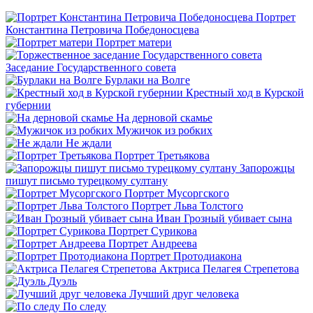
Портрет
Константина Петровича Победоносцева
Портрет матери
Заседание Государственного совета
Бурлаки на Волге
Крестный ход в Курской
губернии
На дерновой скамье
Мужичок из робких
Не ждали
Портрет Третьякова
Запорожцы
пишут письмо турецкому султану
Портрет Мусоргского
Портрет Льва Толстого
Иван Грозный убивает сына
Портрет Сурикова
Портрет Андреева
Портрет Протодиакона
Актриса Пелагея Стрепетова
Дуэль
Лучший друг человека
По следу