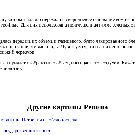
е, который плавно переходит в коричневое основание композиц
 тройные. Для них использована приглушенная гамма зеленых от
ась передача их объема и глянцевого, будто лакированного бле
ть настоящие, живые плоды. Чувствуется, что на них есть неро
ленький червячок.
ев придает изображению объем, насыщает его воздухом. Кажетс
ое полотно.
Другие картины Репина
нстантина Петровича Победоносцева
 Государственного совета