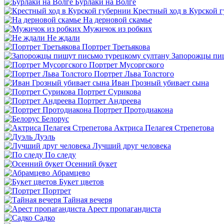
Бурлаки на Волге
Крестный ход в Курской 
На дерновой скамье
Мужичок из робких
Не ждали
Портрет Третьякова
Запорожцы пиш
Портрет Мусоргского
Портрет Льва Толстого
Иван Грозный убивает сына
Портрет Сурикова
Портрет Андреева
Портрет Протодиакона
Белорус
Актриса Пелагея Стрепетова
Дуэль
Лучший друг человека
По следу
Осенний букет
Абрамцево
Букет цветов
Портрет
Тайная вечеря
Арест пропагандиста
Садко