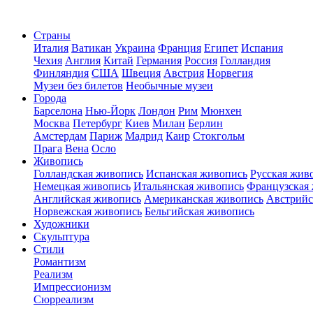
Страны
Италия
Ватикан
Украина
Франция
Египет
Испания
Чехия
Англия
Китай
Германия
Россия
Голландия
Финляндия
США
Швеция
Австрия
Норвегия
Музеи без билетов
Необычные музеи
Города
Барселона
Нью-Йорк
Лондон
Рим
Мюнхен
Москва
Петербург
Киев
Милан
Берлин
Амстердам
Париж
Мадрид
Каир
Стокгольм
Прага
Вена
Осло
Живопись
Голландская живопись
Испанская живопись
Русская жив
Немецкая живопись
Итальянская живопись
Французская
Английская живопись
Американская живопись
Австрийс
Норвежская живопись
Бельгийская живопись
Художники
Скульптура
Стили
Романтизм
Реализм
Импрессионизм
Сюрреализм