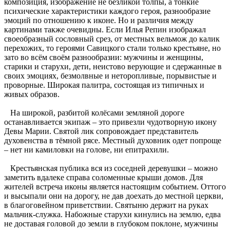
композиция, изображение не безликой толпы, а тонкие
психические характеристики каждого героя, разнообразие
эмоций по отношению к иконе. Но и различия между
картинами также очевидны. Если Илья Репин изображал
своеобразный сословный срез, от местных вельмож до калик
перехожих, то героями Савицкого стали только крестьяне, но
зато во всём своём разнообразии: мужчины и женщины,
старики и старухи, дети, неистово верующие и сдержанные в
своих эмоциях, безмолвные и неторопливые, порывистые и
проворные. Широкая палитра, состоящая из типичных и
живых образов.
На широкой, разбитой колёсами земляной дороге
останавливается экипаж – это привезли чудотворную икону
Девы Марии. Святой лик сопровождает представитель
духовенства в тёмной рясе. Местный духовник одет попроще
– нет ни камиловки на голове, ни епитрахили.
Крестьянская публика вся из соседней деревушки – можно
заметить вдалеке справа соломенные крыши домов. Для
жителей встреча иконы является настоящим событием. Оттого
и высыпали они на дорогу, не дав доехать до местной церкви,
в благоговейном приветствии. Святыню держит на руках
мальчик-служка. Набожные старухи кинулись на землю, едва
не доставая головой до земли в глубоком поклоне, мужчины