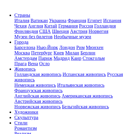
Страны
Италия
Ватикан
Украина
Франция
Египет
Испания
Чехия
Англия
Китай
Германия
Россия
Голландия
Финляндия
США
Швеция
Австрия
Норвегия
Музеи без билетов
Необычные музеи
Города
Барселона
Нью-Йорк
Лондон
Рим
Мюнхен
Москва
Петербург
Киев
Милан
Берлин
Амстердам
Париж
Мадрид
Каир
Стокгольм
Прага
Вена
Осло
Живопись
Голландская живопись
Испанская живопись
Русская
живопись
Немецкая живопись
Итальянская живопись
Французская живопись
Английская живопись
Американская живопись
Австрийская живопись
Норвежская живопись
Бельгийская живопись
Художники
Скульптура
Стили
Романтизм
Реализм