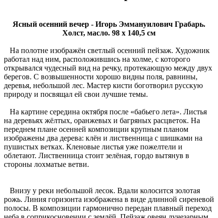
Ясный осенний вечер - Игорь Эммануилович Грабарь.
Холст, масло. 98 x 140,5 см
На полотне изображён светлый осенний пейзаж. Художник
работал над ним, расположившись на холме, с которого
открывался чудесный вид на речку, протекающую между двух
берегов. С возвышенности хорошо видны поля, равнины,
деревья, небольшой лес. Мастер кисти боготворил русскую
природу и посвящал ей свои лучшие темы.
На картине середина октября после «бабьего лета». Листья
на деревьях жёлтых, оранжевых и багряных расцветок. На
переднем плане осенней композиции крупным планом
изображены два дерева: клён и лиственница с шишками на
пушистых ветках. Кленовые листья уже пожелтели и
облетают. Лиственница стоит зелёная, гордо вытянув в
стороны лохматые ветви.
Внизу у реки небольшой лесок. Вдали колосится золотая
рожь. Линия горизонта изображена в виде длинной сиреневой
полосы. В композиции гармонично передан плавный переход
неба в соприкосновении с землёй. Пейзаж овеян лучезарным