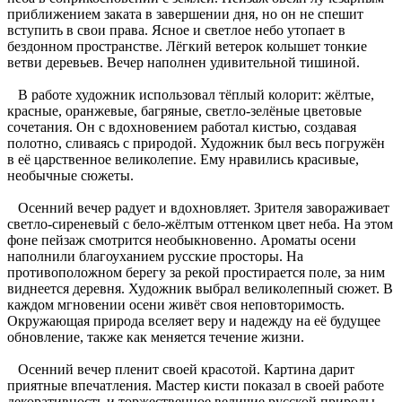
приближением заката в завершении дня, но он не спешит
вступить в свои права. Ясное и светлое небо утопает в
бездонном пространстве. Лёгкий ветерок колышет тонкие
ветви деревьев. Вечер наполнен удивительной тишиной.
В работе художник использовал тёплый колорит: жёлтые,
красные, оранжевые, багряные, светло-зелёные цветовые
сочетания. Он с вдохновением работал кистью, создавая
полотно, сливаясь с природой. Художник был весь погружён
в её царственное великолепие. Ему нравились красивые,
необычные сюжеты.
Осенний вечер радует и вдохновляет. Зрителя завораживает
светло-сиреневый с бело-жёлтым оттенком цвет неба. На этом
фоне пейзаж смотрится необыкновенно. Ароматы осени
наполнили благоуханием русские просторы. На
противоположном берегу за рекой простирается поле, за ним
виднеется деревня. Художник выбрал великолепный сюжет. В
каждом мгновении осени живёт своя неповторимость.
Окружающая природа вселяет веру и надежду на её будущее
обновление, также как меняется течение жизни.
Осенний вечер пленит своей красотой. Картина дарит
приятные впечатления. Мастер кисти показал в своей работе
декоративность и торжественное величие русской природы.