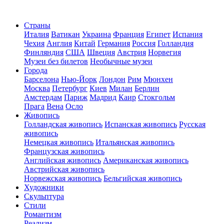
Страны
Италия
Ватикан
Украина
Франция
Египет
Испания
Чехия
Англия
Китай
Германия
Россия
Голландия
Финляндия
США
Швеция
Австрия
Норвегия
Музеи без билетов
Необычные музеи
Города
Барселона
Нью-Йорк
Лондон
Рим
Мюнхен
Москва
Петербург
Киев
Милан
Берлин
Амстердам
Париж
Мадрид
Каир
Стокгольм
Прага
Вена
Осло
Живопись
Голландская живопись
Испанская живопись
Русская
живопись
Немецкая живопись
Итальянская живопись
Французская живопись
Английская живопись
Американская живопись
Австрийская живопись
Норвежская живопись
Бельгийская живопись
Художники
Скульптура
Стили
Романтизм
Реализм