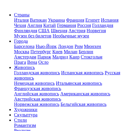
Страны
Италия
Ватикан
Украина
Франция
Египет
Испания
Чехия
Англия
Китай
Германия
Россия
Голландия
Финляндия
США
Швеция
Австрия
Норвегия
Музеи без билетов
Необычные музеи
Города
Барселона
Нью-Йорк
Лондон
Рим
Мюнхен
Москва
Петербург
Киев
Милан
Берлин
Амстердам
Париж
Мадрид
Каир
Стокгольм
Прага
Вена
Осло
Живопись
Голландская живопись
Испанская живопись
Русская
живопись
Немецкая живопись
Итальянская живопись
Французская живопись
Английская живопись
Американская живопись
Австрийская живопись
Норвежская живопись
Бельгийская живопись
Художники
Скульптура
Стили
Романтизм
Реализм