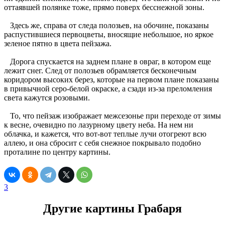
оттаявшей полянке тоже, прямо поверх бесснежной зоны.
Здесь же, справа от следа полозьев, на обочине, показаны
распустившиеся первоцветы, вносящие небольшое, но яркое
зеленое пятно в цвета пейзажа.
Дорога спускается на заднем плане в овраг, в котором еще
лежит снег. След от полозьев обрамляется бесконечным
коридором высоких берез, которые на первом плане показаны
в привычной серо-белой окраске, а сзади из-за преломления
света кажутся розовыми.
То, что пейзаж изображает межсезонье при переходе от зимы
к весне, очевидно по лазурному цвету неба. На нем ни
облачка, и кажется, что вот-вот теплые лучи отогреют всю
аллею, и она сбросит с себя снежное покрывало подобно
проталине по центру картины.
3
Другие картины Грабаря