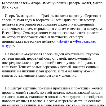
Березовая аллея - Игорь Эммануилович Грабарь. Холст, масло.
88 x 75 см
Игорь Эммануилович Грабарь написал картину «Березовая
аллея» в 1940 году в возрасте 69 лет. Признанный мастер
пейзажа в очередной раз создавал шедевр, наполненный
солнечным светом, мерцающим снегом и весенним воздухом.
Всего Игорь Эммануилович создал несколько сотен полотен,
на которых изображен снег: в частности, его перу
принадлежат известные пейзажи
«Иней»
и
«Февральская
лазурь»
.
На картине «Березовая аллея» виден отчетливый, глубоко
отпечатанный, неровный след от саней, проложенный
посередине аллеи через тающий снег и уходящий вдаль за
горизонт. Тени от голых березовых ветвей ложатся синими
линиями на нижний план дороги, и там же внизу можно
видеть оставленные в рыхлом снегу следы ног.
По центру картины показана проталина с пожухшей желтой
прошлогодней травой: по этой детали, показывающей мощь
теплого солнца, становится понятно, что художник изобразил
поворот от зимы к весне. На этом нагретом месте не осталось
ни единой снежинки, и можно видеть, что сани проехали и по