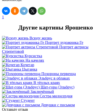
1
Другие картины Ярошенко
Всюду жизнь
Портрет художника Ге
Портрет актрисы
Стрепетовой
Курсистка
На качелях
Кочегар
Цыганка
Похороны первенца
Эльбрус в облаках
В тёплых краях
Шат-гора (Эльбрус)
Заключённый
Сестра милосердия
Студент
Девушки с письмом
Оставьте отзыв