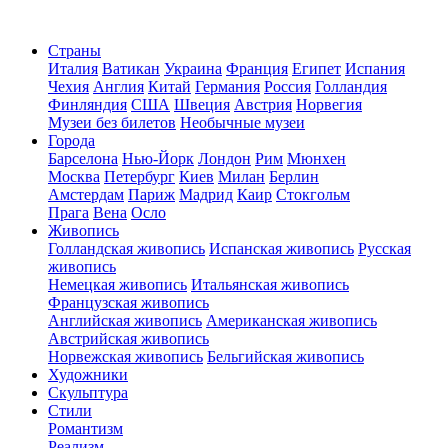
Страны
Италия
Ватикан
Украина
Франция
Египет
Испания
Чехия
Англия
Китай
Германия
Россия
Голландия
Финляндия
США
Швеция
Австрия
Норвегия
Музеи без билетов
Необычные музеи
Города
Барселона
Нью-Йорк
Лондон
Рим
Мюнхен
Москва
Петербург
Киев
Милан
Берлин
Амстердам
Париж
Мадрид
Каир
Стокгольм
Прага
Вена
Осло
Живопись
Голландская живопись
Испанская живопись
Русская
живопись
Немецкая живопись
Итальянская живопись
Французская живопись
Английская живопись
Американская живопись
Австрийская живопись
Норвежская живопись
Бельгийская живопись
Художники
Скульптура
Стили
Романтизм
Реализм