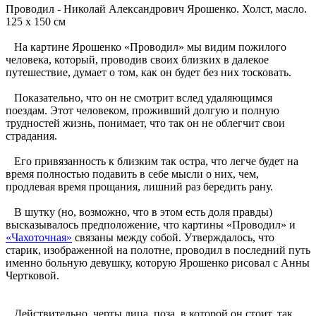
Проводил - Николай Александрович Ярошенко. Холст, масло.
125 x 150 см
На картине Ярошенко «Проводил» мы видим пожилого
человека, который, проводив своих близких в далекое
путешествие, думает о том, как он будет без них тосковать.
Показательно, что он не смотрит вслед удаляющимся
поездам. Этот человеком, проживший долгую и полную
трудностей жизнь, понимает, что так он не облегчит свои
страдания.
Его привязанность к близким так остра, что легче будет на
время полностью подавить в себе мысли о них, чем,
продлевая время прощания, лишний раз бередить рану.
В шутку (но, возможно, что в этом есть доля правды)
высказывалось предположение, что картины «Проводил» и
«Чахоточная»
связаны между собой. Утверждалось, что
старик, изображенной на полотне, проводил в последний путь
именно больную девушку, которую Ярошенко рисовал с Анны
Чертковой.
Действительно, черты лица, поза, в которой он стоит, так