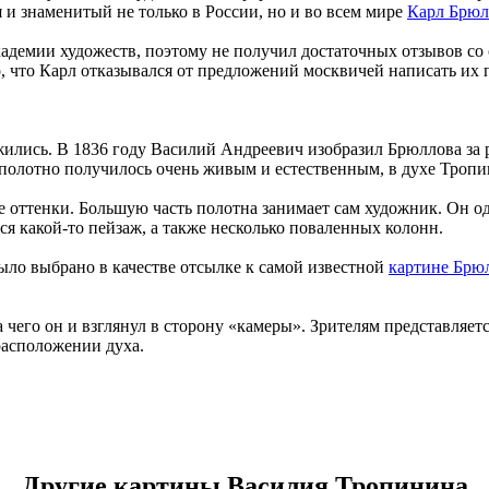
 и знаменитый не только в России, но и во всем мире
Карл Брюл
демии художеств, поэтому не получил достаточных отзывов со с
 что Карл отказывался от предложений москвичей написать их по
лись. В 1836 году Василий Андреевич изобразил Брюллова за раб
полотно получилось очень живым и естественным, в духе Тропи
е оттенки. Большую часть полотна занимает сам художник. Он о
ся какой-то пейзаж, а также несколько поваленных колонн.
ыло выбрано в качестве отсылке к самой известной
картине Брю
за чего он и взглянул в сторону «камеры». Зрителям представля
расположении духа.
Другие картины Василия Тропинина