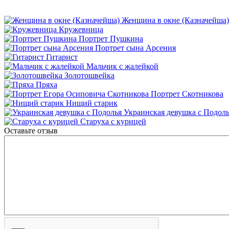
Женщина в окне (Казначейша)
Кружевница
Портрет Пушкина
Портрет сына Арсения
Гитарист
Мальчик с жалейкой
Золотошвейка
Пряха
Портрет Скотникова
Нищий старик
Украинская девушка с Подол
Старуха с курицей
Оставьте отзыв