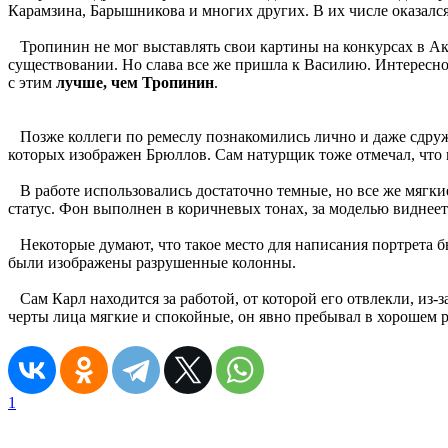
Карамзина, Барышникова и многих других. В их числе оказался
Тропинин не мог выставлять свои картины на конкурсах в Ака
существовании. Но слава все же пришла к Василию. Интересно,
с этим
лучше, чем Тропинин
.
Позже коллеги по ремеслу познакомились лично и даже сдружи
которых изображен Брюллов. Сам натурщик тоже отмечал, что 
В работе использовались достаточно темные, но все же мягки
статус. Фон выполнен в коричневых тонах, за моделью виднеет
Некоторые думают, что такое место для написания портрета б
были изображены разрушенные колонны.
Сам Карл находится за работой, от которой его отвлекли, из-
черты лица мягкие и спокойные, он явно пребывал в хорошем 
1