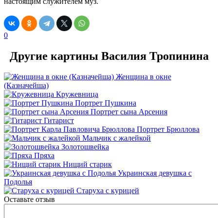
настоящим служителем муз.
0
Другие картины Василия Тропинина
Женщина в окне
(Казначейша)
Кружевница
Портрет Пушкина
Портрет сына Арсения
Гитарист
Портрет Брюллова
Мальчик с жалейкой
Золотошвейка
Пряха
Нищий старик
Украинская девушка с
Подолья
Старуха с курицей
Оставьте отзыв