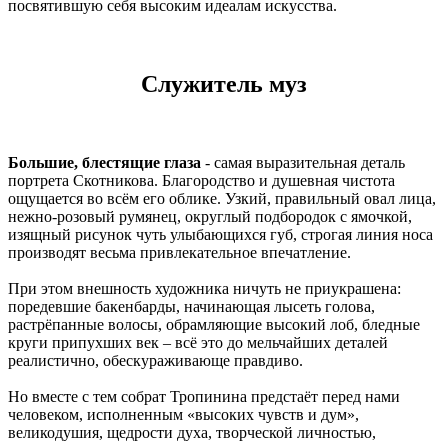
посвятившую себя высоким идеалам искусства.
Служитель муз
Большие, блестящие глаза
- самая выразительная деталь
портрета Скотникова. Благородство и душевная чистота
ощущается во всём его облике. Узкий, правильный овал лица,
нежно-розовый румянец, округлый подбородок с ямочкой,
изящный рисунок чуть улыбающихся губ, строгая линия носа
производят весьма привлекательное впечатление.
При этом внешность художника ничуть не приукрашена:
поредевшие бакенбарды, начинающая лысеть голова,
растрёпанные волосы, обрамляющие высокий лоб, бледные
круги припухших век – всё это до мельчайших деталей
реалистично, обескураживающе правдиво.
Но вместе с тем собрат Тропинина предстаёт перед нами
человеком, исполненным «высоких чувств и дум»,
великодушия, щедрости духа, творческой личностью,