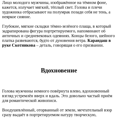
Лицо молодого мужчины, изображённое на тёмном фоне,
кажется, излучает мягкий, тёплый свет. Голова и плечи
художника отбрасывают на полумрак позади себя не тень, а
неяркое сияние.
Глубокие, мягкие складки тёмно-зелёного плаща, в который
задрапирована фигура портретируемого, напоминают об
античных и средневековых одеяниях. Концы белого, шейного
платка развеваются, будто от дуновения ветра.
Карандаш в
руке Скотникова
– деталь, говорящая о его призвании.
Вдохновение
Голова мужчины немного повёрнута влево, вдохновенный
взгляд устремлён вверх и вдаль. Это довольно частый приём
для романтической живописи.
Воодушевлённый, оторванный от земли, мечтательный взор
сразу выдаёт в портретируемом натуру творческую,