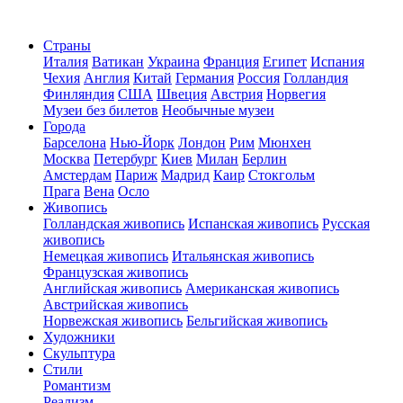
Страны
Италия
Ватикан
Украина
Франция
Египет
Испания
Чехия
Англия
Китай
Германия
Россия
Голландия
Финляндия
США
Швеция
Австрия
Норвегия
Музеи без билетов
Необычные музеи
Города
Барселона
Нью-Йорк
Лондон
Рим
Мюнхен
Москва
Петербург
Киев
Милан
Берлин
Амстердам
Париж
Мадрид
Каир
Стокгольм
Прага
Вена
Осло
Живопись
Голландская живопись
Испанская живопись
Русская
живопись
Немецкая живопись
Итальянская живопись
Французская живопись
Английская живопись
Американская живопись
Австрийская живопись
Норвежская живопись
Бельгийская живопись
Художники
Скульптура
Стили
Романтизм
Реализм